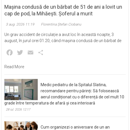
Mașina condusă de un bărbat de 51 de ani a lovit un
cap de pod, la Mihăești. Șoferul a murit
3 aug. 2026 11:19
Florentina Ștefan Ciobanu
Un grav accident de circulație a avut loc în această noapte, 3
august, în jurul orei 01.20, când mașina condusă de un bărbat de
Facebook
Twitter
Email
Partajează
Read More
Medic pediatru de la Spitalul Slatina,
recomandare pentru părinți: Să folosească
aerul condiționat cu o diferență de cel mult 10
grade între temperatura de afară și cea interioară
28 iul. 2026 12:17
Cum organizezi o aniversare de un an