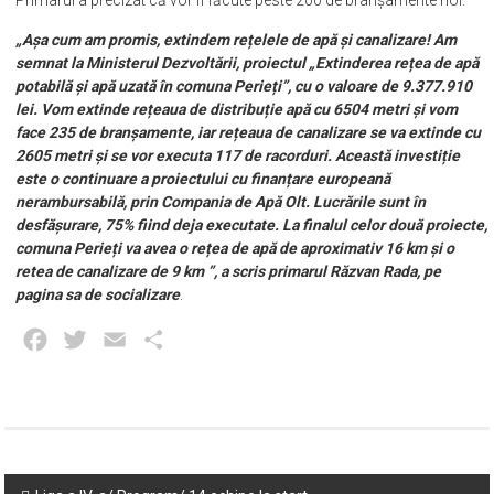
„Așa cum am promis, extindem rețelele de apă și canalizare! Am
semnat la Ministerul Dezvoltării, proiectul „Extinderea rețea de apă
potabilă și apă uzată în comuna Perieți”, cu o valoare de 9.377.910
lei. Vom extinde rețeaua de distribuție apă cu 6504 metri și vom
face 235 de branșamente, iar rețeaua de canalizare se va extinde cu
2605 metri și se vor executa 117 de racorduri. Această investiție
este o continuare a proiectului cu finanțare europeană
nerambursabilă, prin Compania de Apă Olt. Lucrările sunt în
desfășurare, 75% fiind deja executate. La finalul celor două proiecte,
comuna Perieți va avea o rețea de apă de aproximativ 16 km și o
retea de canalizare de 9 km ”, a scris primarul Răzvan Rada, pe
pagina sa de socializare
.
Facebook
Twitter
Email
Partajează
Post