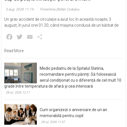
3 aug. 2026 11:19
Florentina Ștefan Ciobanu
Un grav accident de circulație a avut loc în această noapte, 3
august, în jurul orei 01.20, când mașina condusă de un bărbat de
Facebook
Twitter
Email
Partajează
Read More
Medic pediatru de la Spitalul Slatina,
recomandare pentru părinți: Să folosească
aerul condiționat cu o diferență de cel mult 10
grade între temperatura de afară și cea interioară
28 iul. 2026 12:17
Cum organizezi o aniversare de un an
memorabilă pentru copil
28 iul. 2026 11:57