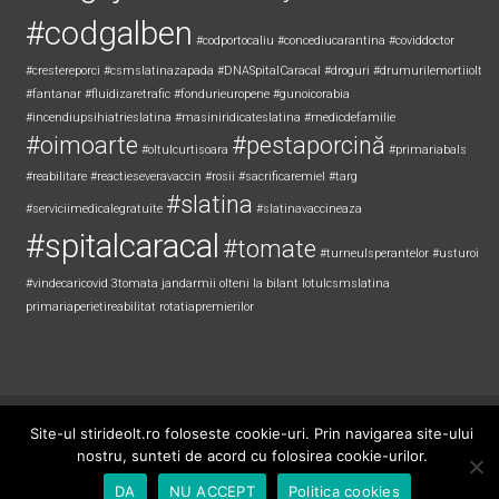
#codgalben
#codportocaliu
#concediucarantina
#coviddoctor
#crestereporci
#csmslatinazapada
#DNASpitalCaracal
#droguri
#drumurilemortiiolt
#fantanar
#fluidizaretrafic
#fondurieuropene
#gunoicorabia
#incendiupsihiatrieslatina
#masiniridicateslatina
#medicdefamilie
#oimoarte
#pestaporcină
#oltulcurtisoara
#primariabals
#reabilitare
#reactieseveravaccin
#rosii
#sacrificaremiel #targ
#slatina
#serviciimedicalegratuite
#slatinavaccineaza
#spitalcaracal
#tomate
#turneulsperantelor
#usturoi
#vindecaricovid
3tomata
jandarmii olteni
la bilant
lotulcsmslatina
primariaperietireabilitat
rotatiapremierilor
Copyright © 2026
Știri de Olt
. All rights reserved. Theme:
ColorNews
by
Site-ul stirideolt.ro foloseste cookie-uri. Prin navigarea site-ului
ThemeGrill. Powered by
WordPress
.
nostru, sunteti de acord cu folosirea cookie-urilor.
DA
NU ACCEPT
Politica cookies