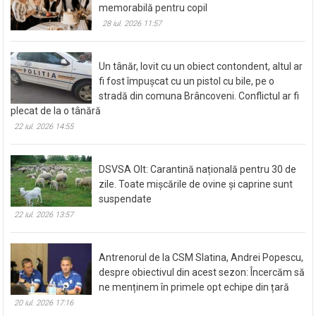
memorabilă pentru copil
28 iul. 2026 11:57
Un tânăr, lovit cu un obiect contondent, altul ar
fi fost împușcat cu un pistol cu bile, pe o
stradă din comuna Brâncoveni. Conflictul ar fi
plecat de la o tânără
22 iul. 2026 14:55
DSVSA Olt: Carantină națională pentru 30 de
zile. Toate mișcările de ovine și caprine sunt
suspendate
22 iul. 2026 13:57
Antrenorul de la CSM Slatina, Andrei Popescu,
despre obiectivul din acest sezon: Încercăm să
ne menținem în primele opt echipe din țară
20 iul. 2026 17:16