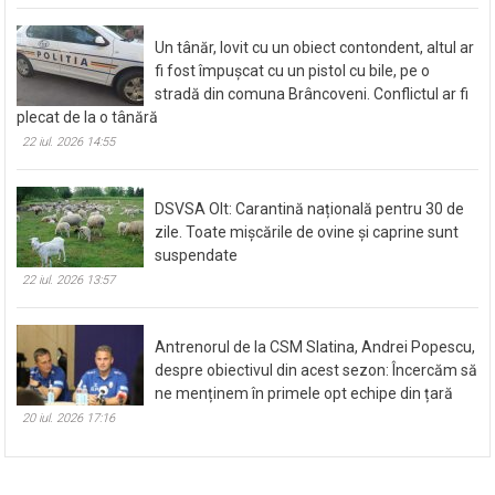
Un tânăr, lovit cu un obiect contondent, altul ar
fi fost împușcat cu un pistol cu bile, pe o
stradă din comuna Brâncoveni. Conflictul ar fi
plecat de la o tânără
22 iul. 2026 14:55
DSVSA Olt: Carantină națională pentru 30 de
zile. Toate mișcările de ovine și caprine sunt
suspendate
22 iul. 2026 13:57
Antrenorul de la CSM Slatina, Andrei Popescu,
despre obiectivul din acest sezon: Încercăm să
ne menținem în primele opt echipe din țară
20 iul. 2026 17:16