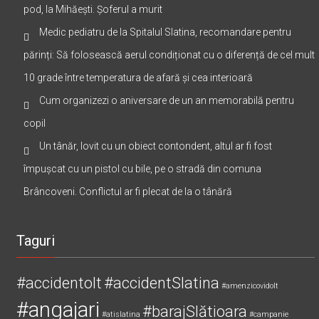
pod, la Mihăești. Șoferul a murit
Medic pediatru de la Spitalul Slatina, recomandare pentru
părinți: Să folosească aerul condiționat cu o diferență de cel mult
10 grade între temperatura de afară și cea interioară
Cum organizezi o aniversare de un an memorabilă pentru
copil
Un tânăr, lovit cu un obiect contondent, altul ar fi fost
împușcat cu un pistol cu bile, pe o stradă din comuna
Brâncoveni. Conflictul ar fi plecat de la o tânără
Taguri
#accidentolt
#accidentSlatina
#amenzicovidolt
#angajari
#barajSlătioara
#atislatina
#campanie