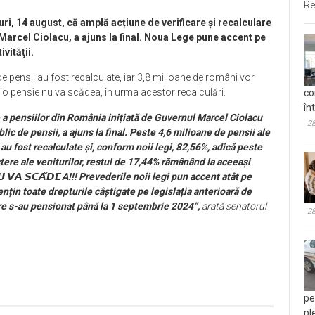
Re
i, 14 august, că amplă acțiune de verificare și recalculare
arcel Ciolacu, a ajuns la final. Noua Lege pune accent pe
vităţii.
 pensii au fost recalculate, iar 3,8 milioane de români vor
cio pensie nu va scădea, în urma acestor recalculări.
co
în
e a pensiilor din România inițiată de Guvernul Marcel Ciolacu
28
lic de pensii, a ajuns la final. Peste 4,6 milioane de pensii ale
au fost recalculate și, conform noii legi, 82,56%, adică peste
ștere ale veniturilor, restul de 17,44% rămânând la aceeași
𝙐 𝙑𝘼 𝙎𝘾𝘼̆𝘿𝙀A!!! Prevederile noii legi pun accent atât pe
nțin toate drepturile câștigate pe legislația anterioară de
are s-au pensionat până la 1 septembrie 2024
”,
arată senatorul
28
pe
pl