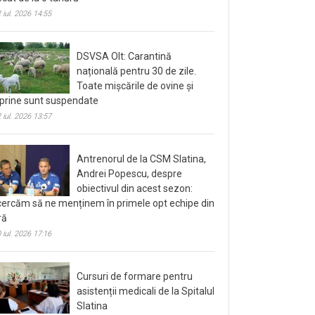
 iul. 2026 14:55
DSVSA Olt: Carantină
națională pentru 30 de zile.
Toate mișcările de ovine și
prine sunt suspendate
 iul. 2026 13:57
Antrenorul de la CSM Slatina,
Andrei Popescu, despre
obiectivul din acest sezon:
cercăm să ne menținem în primele opt echipe din
ră
 iul. 2026 17:16
Cursuri de formare pentru
asistenții medicali de la Spitalul
Slatina