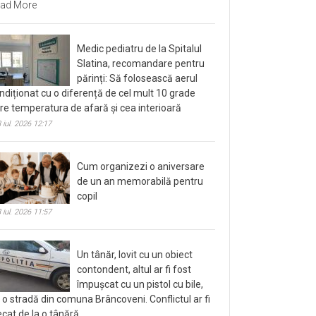
ad More
Medic pediatru de la Spitalul
Slatina, recomandare pentru
părinți: Să folosească aerul
ndiționat cu o diferență de cel mult 10 grade
tre temperatura de afară și cea interioară
 iul. 2026 12:17
Cum organizezi o aniversare
de un an memorabilă pentru
copil
 iul. 2026 11:57
Un tânăr, lovit cu un obiect
contondent, altul ar fi fost
împușcat cu un pistol cu bile,
 o stradă din comuna Brâncoveni. Conflictul ar fi
ecat de la o tânără