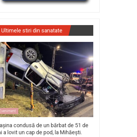
Ultimele stiri din sanatate
Eveniment
așina condusă de un bărbat de 51 de
i a lovit un cap de pod, la Mihăești.