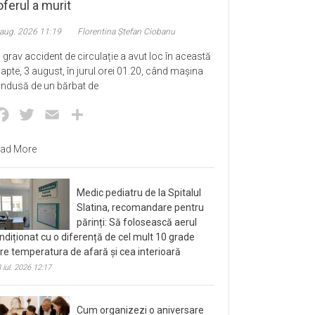
ferul a murit
 aug. 2026 11:19
Florentina Ștefan Ciobanu
 grav accident de circulație a avut loc în această
apte, 3 august, în jurul orei 01.20, când mașina
ndusă de un bărbat de
Facebook
Twitter
Email
Partajează
ad More
Medic pediatru de la Spitalul
Slatina, recomandare pentru
părinți: Să folosească aerul
ndiționat cu o diferență de cel mult 10 grade
tre temperatura de afară și cea interioară
 iul. 2026 12:17
Cum organizezi o aniversare