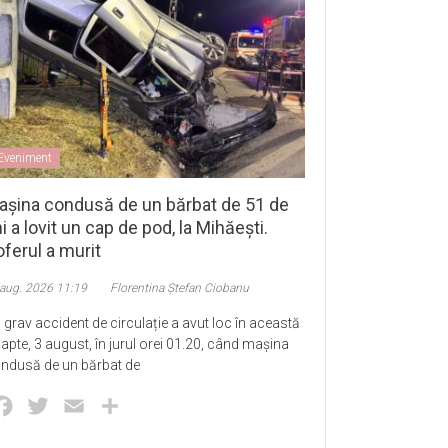
Eveniment
așina condusă de un bărbat de 51 de
i a lovit un cap de pod, la Mihăești.
ferul a murit
 aug. 2026 11:19
Florentina Ștefan Ciobanu
 grav accident de circulație a avut loc în această
apte, 3 august, în jurul orei 01.20, când mașina
ndusă de un bărbat de
Facebook
Twitter
Email
Partajează