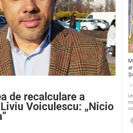
M
an
Șo
3
ea de recalculare a
Un
no
 Liviu Voiculescu: „Nicio
co
a”