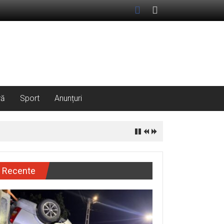
ră
Sport
Anunțuri
Recente