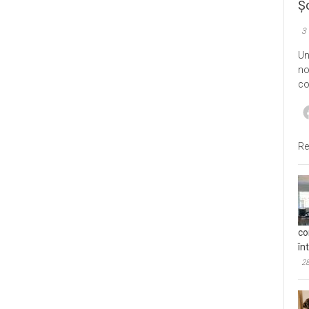
Șo
3
Un
no
co
Re
co
în
28