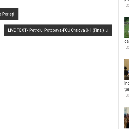
22
 Perieți
LIVE TEXT/ Petrolul Potcoava-FCU Craiova 0-1 (Final)
ca
22
În
ța
20