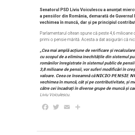
Senatorul PSD Liviu Voiculescu a anunțat miercur
a pensiilor din România, demarată de Guvernul M
vechimea în muncă, dar și pe principiul contributi
Parlamentarul oltean spune că peste 4,6 milioane de
primi o pensie mărită. Acesta a dat asigurări că ni
„Cea mai amplă acțiune de verificare și recalcular
cu scopul de a elimina inechitățile din sistemul pub
românilor înregistrate în sistemul public de pensii 
3,8 milioane de pensii, vor suferi modificări în cre
valoare. Ceea ce înseamnă că 𝙉𝙄𝘾𝙄𝙊 𝙋𝙀𝙉𝙎𝙄𝙀 𝙉
vechimea în muncă, cât și pe contributivitate, și me
către cei încadrați în diverse grupe de muncă și c
Liviu Voiculescu.
Facebook
Twitter
Email
Partajează