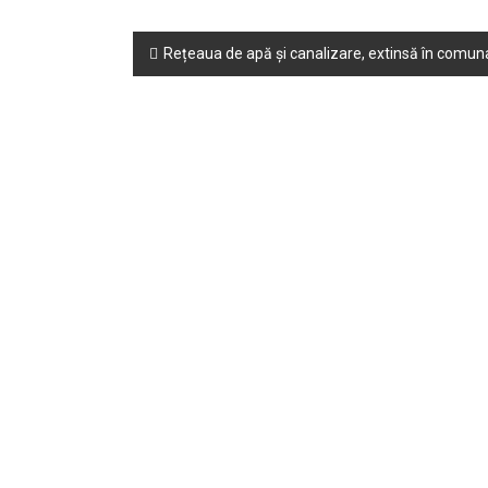
Post
Rețeaua de apă și canalizare, extinsă în comuna
navigation