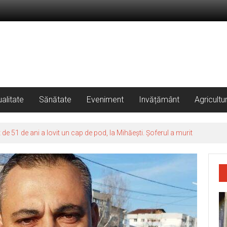
alitate
Sănătate
Eveniment
Invățământ
Agricultu
 51 de ani a lovit un cap de pod, la Mihăești. Șoferul a murit