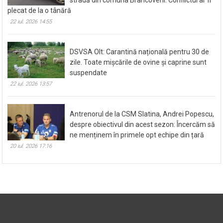
fi fost împușcat cu un pistol cu bile, pe o
stradă din comuna Brâncoveni. Conflictul ar fi
plecat de la o tânără
22 iul. 2026 14:55
DSVSA Olt: Carantină națională pentru 30 de
zile. Toate mișcările de ovine și caprine sunt
suspendate
22 iul. 2026 13:57
Antrenorul de la CSM Slatina, Andrei Popescu,
despre obiectivul din acest sezon: Încercăm să
ne menținem în primele opt echipe din țară
20 iul. 2026 17:16