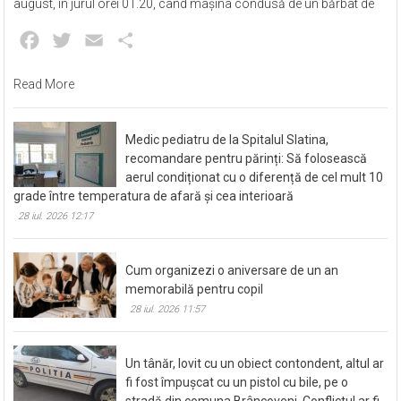
Un grav accident de circulație a avut loc în această noapte, 3
august, în jurul orei 01.20, când mașina condusă de un bărbat de
Facebook
Twitter
Email
Partajează
Read More
Medic pediatru de la Spitalul Slatina,
recomandare pentru părinți: Să folosească
aerul condiționat cu o diferență de cel mult 10
grade între temperatura de afară și cea interioară
28 iul. 2026 12:17
Cum organizezi o aniversare de un an
memorabilă pentru copil
28 iul. 2026 11:57
Un tânăr, lovit cu un obiect contondent, altul ar