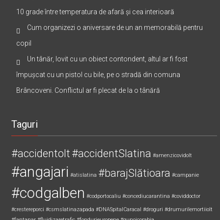
Medic pediatru de la Spitalul Slatina, recomandare pentru
părinți: Să folosească aerul condiționat cu o diferență de cel mult
10 grade între temperatura de afară și cea interioară
Cum organizezi o aniversare de un an memorabilă pentru
copil
Un tânăr, lovit cu un obiect contondent, altul ar fi fost
împușcat cu un pistol cu bile, pe o stradă din comuna
Brâncoveni. Conflictul ar fi plecat de la o tânără
Taguri
#accidentolt
#accidentSlatina
#amenzicovidolt
#angajari
#barajSlătioara
#atislatina
#campanie
#codgalben
#codportocaliu
#concediucarantina
#coviddoctor