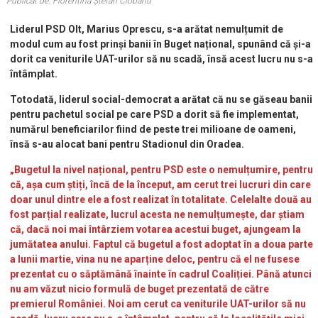
Publicat de: Florentina Ștefan Ciobanu
Liderul PSD Olt, Marius Oprescu, s-a arătat nemulțumit de
modul cum au fost prinși banii în Buget național, spunând că și-a
dorit ca veniturile UAT-urilor să nu scadă, însă acest lucru nu s-a
întâmplat.
Totodată, liderul social-democrat a arătat că nu se găseau banii
pentru pachetul social pe care PSD a dorit să fie implementat,
numărul beneficiarilor fiind de peste trei milioane de oameni,
însă s-au alocat bani pentru Stadionul din Oradea.
„Bugetul la nivel național, pentru PSD este o nemulțumire, pentru
că, așa cum știți, încă de la început, am cerut trei lucruri din care
doar unul dintre ele a fost realizat în totalitate. Celelalte două au
fost parțial realizate, lucrul acesta ne nemulțumește, dar știam
că, dacă noi mai întârziem votarea acestui buget, ajungeam la
jumătatea anului. Faptul că bugetul a fost adoptat în a doua parte
a lunii martie, vina nu ne aparține deloc, pentru că el ne fusese
prezentat cu o săptămână înainte în cadrul Coaliției. Până atunci