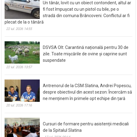
Un tânăr, lovit cu un obiect contondent, altul ar
fi fost împușcat cu un pistol cu bile, pe o
stradă din comuna Brâncoveni. Conflictul ar fi
plecat de la o tânără
22 iul. 2026 14:55
DSVSA Olt: Carantină națională pentru 30 de
zile. Toate mișcările de ovine și caprine sunt
suspendate
22 iul. 2026 13:57
Antrenorul de la CSM Slatina, Andrei Popescu,
despre obiectivul din acest sezon: Încercăm să
ne menținem în primele opt echipe din țară
20 iul. 2026 17:16
Cursuri de formare pentru asistenții medicali