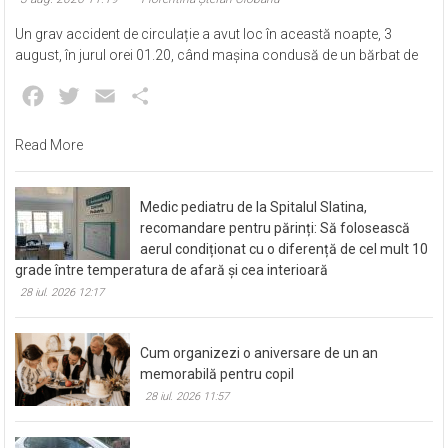
cap de pod, la Mihăești. Șoferul a murit
3 aug. 2026 11:19
Florentina Ștefan Ciobanu
Un grav accident de circulație a avut loc în această noapte, 3
august, în jurul orei 01.20, când mașina condusă de un bărbat de
Facebook
Twitter
Email
Partajează
Read More
Medic pediatru de la Spitalul Slatina,
recomandare pentru părinți: Să folosească
aerul condiționat cu o diferență de cel mult 10
grade între temperatura de afară și cea interioară
28 iul. 2026 12:17
Cum organizezi o aniversare de un an
memorabilă pentru copil
28 iul. 2026 11:57