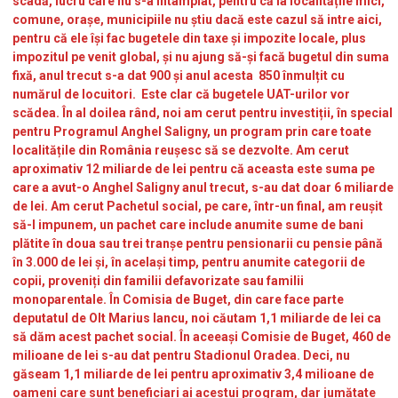
nu am văzut nicio formulă de buget prezentată de către
premierul României. Noi am cerut ca veniturile UAT-urilor să nu
scadă, lucru care nu s-a întâmplat, pentru că la localitățile mici,
comune, orașe, municipiile nu știu dacă este cazul să intre aici,
pentru că ele își fac bugetele din taxe și impozite locale, plus
impozitul pe venit global, și nu ajung să-și facă bugetul din suma
fixă, anul trecut s-a dat 900 și anul acesta 850 înmulțit cu
numărul de locuitori. Este clar că bugetele UAT-urilor vor
scădea. În al doilea rând, noi am cerut pentru investiții, în special
pentru Programul Anghel Saligny, un program prin care toate
localitățile din România reușesc să se dezvolte. Am cerut
aproximativ 12 miliarde de lei pentru că aceasta este suma pe
care a avut-o Anghel Saligny anul trecut, s-au dat doar 6 miliarde
de lei. Am cerut Pachetul social, pe care, într-un final, am reușit
să-l impunem, un pachet care include anumite sume de bani
plătite în doua sau trei tranșe pentru pensionarii cu pensie până
în 3.000 de lei și, în același timp, pentru anumite categorii de
copii, proveniți din familii defavorizate sau familii
monoparentale. În Comisia de Buget, din care face parte
deputatul de Olt Marius Iancu, noi căutam 1,1 miliarde de lei ca
să dăm acest pachet social. În aceeași Comisie de Buget, 460 de
milioane de lei s-au dat pentru Stadionul Oradea. Deci, nu