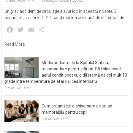
3 aug. 2026 11:19
Florentina Ștefan Ciobanu
Un grav accident de circulație a avut loc în această noapte, 3
august, în jurul orei 01.20, când mașina condusă de un bărbat de
Facebook
Twitter
Email
Partajează
Read More
Medic pediatru de la Spitalul Slatina,
recomandare pentru părinți: Să folosească
aerul condiționat cu o diferență de cel mult 10
grade între temperatura de afară și cea interioară
28 iul. 2026 12:17
Cum organizezi o aniversare de un an
memorabilă pentru copil
28 iul. 2026 11:57