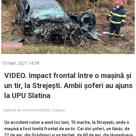
Eveniment
15 mart. 2021 14:39
VIDEO. Impact frontal între o mașină și
un tir, la Strejești. Ambii șoferi au ajuns
la UPU Slatina
Publicat de: Florentina Ștefan Ciobanu
Un accident rutier a avut loc luni, 15 martie, la Strejești, unde o
mașină a fost lovită frontal de un tir. Cei doi șoferi, un tânăr, de
22 de ani, din Grădinari și un bărbat, de 60 de ani, din Hunedoara,