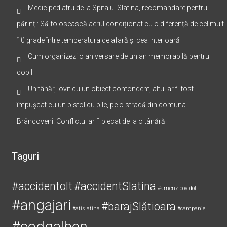
Medic pediatru de la Spitalul Slatina, recomandare pentru
părinți: Să folosească aerul condiționat cu o diferență de cel mult
10 grade între temperatura de afară și cea interioară
Cum organizezi o aniversare de un an memorabilă pentru
copil
Un tânăr, lovit cu un obiect contondent, altul ar fi fost
împușcat cu un pistol cu bile, pe o stradă din comuna
Brâncoveni. Conflictul ar fi plecat de la o tânără
Taguri
#accidentolt
#accidentSlatina
#amenzicovidolt
#angajari
#barajSlătioara
#atislatina
#campanie
#codgalben