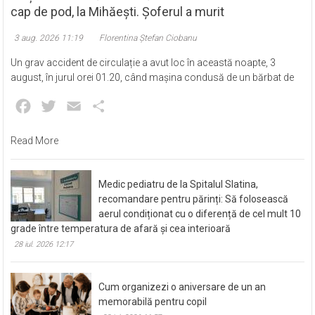
cap de pod, la Mihăești. Șoferul a murit
3 aug. 2026 11:19
Florentina Ștefan Ciobanu
Un grav accident de circulație a avut loc în această noapte, 3
august, în jurul orei 01.20, când mașina condusă de un bărbat de
Facebook
Twitter
Email
Partajează
Read More
Medic pediatru de la Spitalul Slatina,
recomandare pentru părinți: Să folosească
aerul condiționat cu o diferență de cel mult 10
grade între temperatura de afară și cea interioară
28 iul. 2026 12:17
Cum organizezi o aniversare de un an
memorabilă pentru copil