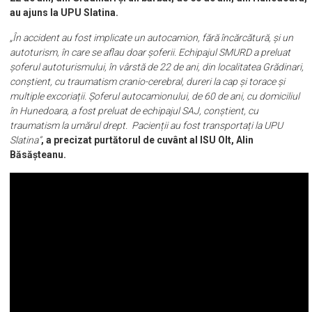
au ajuns la UPU Slatina.
„În accident au fost implicate un autocamion, fără încărcătură, și un
autoturism, în care se aflau doar șoferii. Echipajul SMURD a preluat
șoferul autoturismului, în vârstă de 22 de ani, din localitatea Grădinari,
conștient, cu traumatism cranio-cerebral, dureri la cap și torace și
multiple excoriații. Șoferul autocamionului, de 60 de ani, cu domiciliul
în Hunedoara, a fost preluat de echipajul SAJ, conștient, cu
traumatism la umărul drept. Pacienții au fost transportați la UPU
Slatina”
, a precizat purtătorul de cuvânt al ISU Olt, Alin
Băsășteanu.