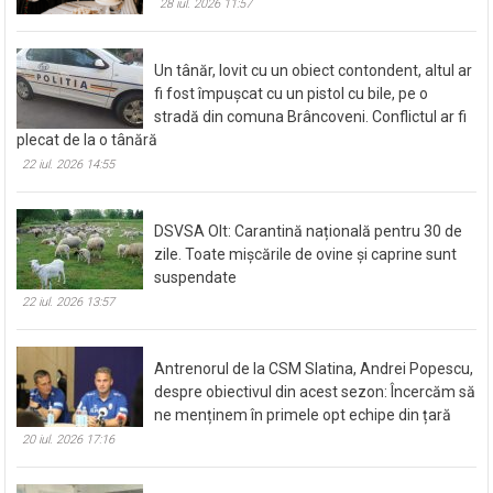
28 iul. 2026 11:57
Un tânăr, lovit cu un obiect contondent, altul ar
fi fost împușcat cu un pistol cu bile, pe o
stradă din comuna Brâncoveni. Conflictul ar fi
plecat de la o tânără
22 iul. 2026 14:55
DSVSA Olt: Carantină națională pentru 30 de
zile. Toate mișcările de ovine și caprine sunt
suspendate
22 iul. 2026 13:57
Antrenorul de la CSM Slatina, Andrei Popescu,
despre obiectivul din acest sezon: Încercăm să
ne menținem în primele opt echipe din țară
20 iul. 2026 17:16