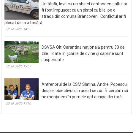
Un tânăr, lovit cu un obiect contondent, altul ar
fi fost împușcat cu un pistol cu bile, pe o
stradă din comuna Brâncoveni. Conflictul ar fi
plecat de la o tânără
22 iul. 2026 14:55
DSVSA Olt: Carantină națională pentru 30 de
zile. Toate mișcările de ovine și caprine sunt
suspendate
22 iul. 2026 13:57
Antrenorul de la CSM Slatina, Andrei Popescu,
despre obiectivul din acest sezon: Încercăm să
ne menținem în primele opt echipe din țară
20 iul. 2026 17:16