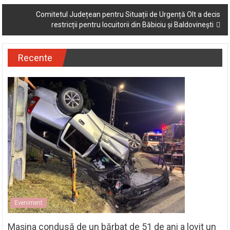
Comitetul Județean pentru Situații de Urgență Olt a decis
restricții pentru locuitorii din Băbiciu și Baldovinești
Recente
Eveniment
Mașina condusă de un bărbat de 51 de ani a lovit un