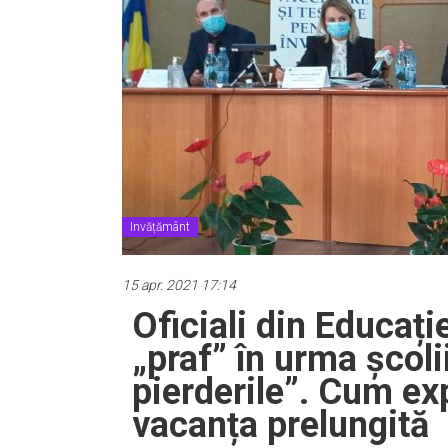
Invățământ
15 apr. 2021 17:14
Oficiali din Educați
„praf” în urma școl
pierderile”. Cum exp
vacanța prelungită