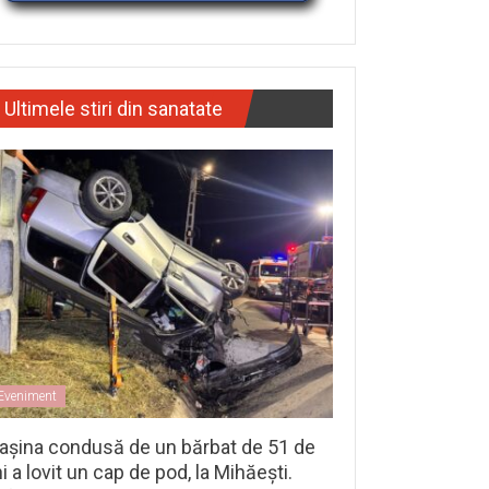
Ultimele stiri din sanatate
Eveniment
așina condusă de un bărbat de 51 de
i a lovit un cap de pod, la Mihăești.