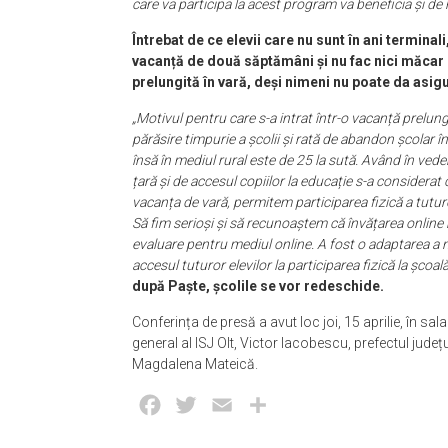
care va participa la acest program va beneficia și de 
Întrebat de ce elevii care nu sunt în ani terminali,
vacanță de două săptămâni și nu fac nici măcar cu
prelungită în vară, deși nimeni nu poate da asigură
„Motivul pentru care s-a intrat într-o vacanță prelun
părăsire timpurie a școlii și rată de abandon școlar î
însă în mediul rural este de 25 la sută. Având în veder
țară și de accesul copiilor la educație s-a considerat c
vacanța de vară, permitem participarea fizică a tuturo
Să fim serioși și să recunoaștem că învățarea online nu
evaluare pentru mediul online. A fost o adaptarea a 
accesul tuturor elevilor la participarea fizică la școală
după Paște, școlile se vor redeschide.
Conferința de presă a avut loc joi, 15 aprilie, în sal
general al ISJ Olt, Victor Iacobescu, prefectul jude
Magdalena Mateică.
Facebook
Twitter
Email
Partajează