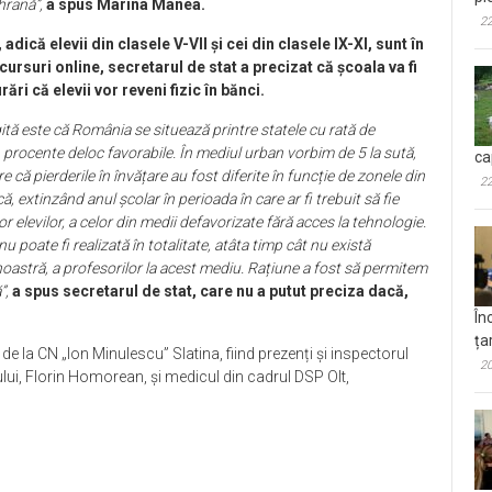
hrană”,
a spus Marina Manea.
22
 adică elevii din clasele V-VII și cei din clasele IX-XI, sunt în
rsuri online, secretarul de stat a precizat că școala va fi
ri că elevii vor reveni fizic în bănci.
gită este că România se situează printre statele cu rată de
n procente deloc favorabile. În mediul urban vorbim de 5 la sută,
ca
e că pierderile în învățare au fost diferite în funcție de zonele din
22
ă, extinzând anul școlar în perioada în care ar fi trebuit să fie
r elevilor, a celor din medii defavorizate fără acces la tehnologie.
 poate fi realizată în totalitate, atâta timp cât nu există
noastră, a profesorilor la acest mediu. Rațiune a fost să permitem
”,
a spus secretarul de stat, care nu a putut preciza dacă,
În
ța
a de la CN „Ion Minulescu” Slatina, fiind prezenți și inspectorul
20
țului, Florin Homorean, și medicul din cadrul DSP Olt,