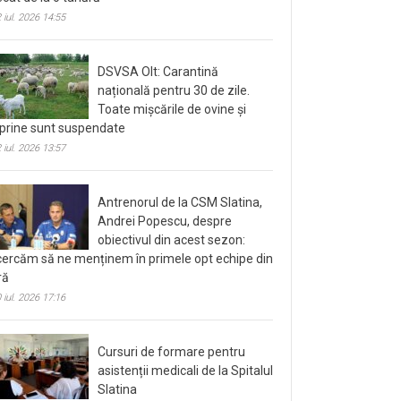
 iul. 2026 14:55
DSVSA Olt: Carantină
națională pentru 30 de zile.
Toate mișcările de ovine și
prine sunt suspendate
 iul. 2026 13:57
Antrenorul de la CSM Slatina,
Andrei Popescu, despre
obiectivul din acest sezon:
cercăm să ne menținem în primele opt echipe din
ră
 iul. 2026 17:16
Cursuri de formare pentru
asistenții medicali de la Spitalul
Slatina