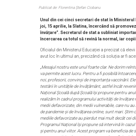
Publicat de: Florentina Ștefan Ciobanu
Unul din cei cinci secretari de stat în Minister
joi, 15 aprilie, la Slatina, încercând să promov
învățare”. Secretarul de stat a subliniat importan
încercarea ca totul să revină la normal, iar copii
Oficialul din Ministerul Educației a precizat că elevi
avut loc în ultimul an, precizând că soluția ar fi ace
„Mesajul nostru este unul foarte clar. Ne dorim reînt
va permite acest lucru. Pentru a fi posibilă întoarcer
noi, profesorii, convinși de importanța vaccinării. Ele
testării în unitățile de învățământ, astfel încât reven
Național Școală după Școală își propune pentru anul ș
realizăm în cadrul programului activități de învățare 
medii defavorizate, din medii vulnerabile, care nu au 
de pandemie și de învățarea online, sunt mari. Știm că 
mediile defavorizate au pierdut mai mult decât cei din
Programul Național își propune să intervină în cazu
și pentru anul viitor. Acest program va beneficia de