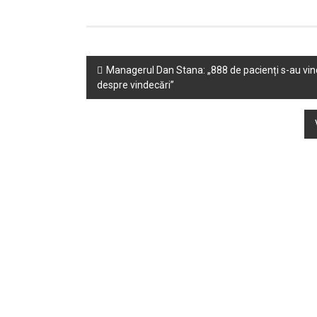
Post
Managerul Dan Stana: „888 de pacienți s-au vind
despre vindecări”
navigation