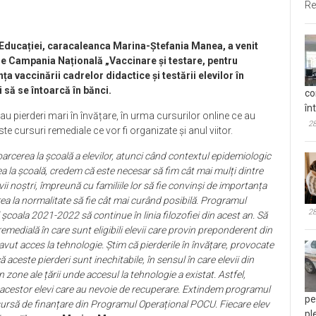
Re
ul Educației, caracaleanca Marina-Ștefania Manea, a venit
eze Campania Națională „Vaccinare și testare, pentru
ța vaccinării cadrelor didactice și testării elevilor în
i să se întoarcă în bănci.
co
în
i au pierderi mari în învățare, în urma cursurilor online ce au
28
ste cursuri remediale ce vor fi organizate și anul viitor.
oarcerea la școală a elevilor, atunci când contextul epidemiologic
ea la școală, credem că este necesar să fim cât mai mulți dintre
vii noștri, împreună cu familiile lor să fie convinși de importanța
irea la normalitate să fie cât mai curând posibilă. Programul
28
coala 2021-2022 să continue în linia filozofiei din acest an. Să
remedială în care sunt eligibili elevii care provin preponderent din
avut acces la tehnologie. Știm că pierderile în învățare, provocate
aceste pierderi sunt inechitabile, în sensul în care elevii din
 zone ale țării unde accesul la tehnologie a existat. Astfel,
l acestor elevi care au nevoie de recuperare. Extindem programul
pe
 sursă de finanțare din Programul Operațional POCU. Fiecare elev
pl