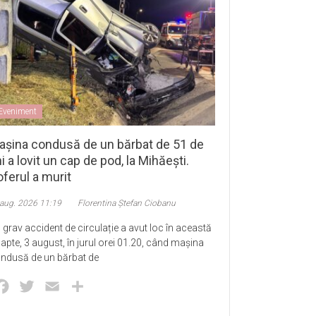
Eveniment
așina condusă de un bărbat de 51 de
i a lovit un cap de pod, la Mihăești.
ferul a murit
 aug. 2026 11:19
Florentina Ștefan Ciobanu
 grav accident de circulație a avut loc în această
apte, 3 august, în jurul orei 01.20, când mașina
ndusă de un bărbat de
Facebook
Twitter
Email
Partajează