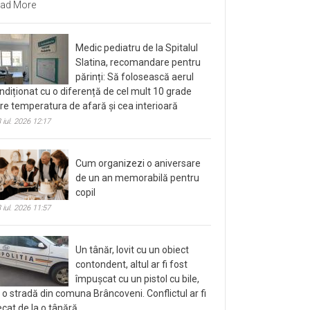
ad More
Medic pediatru de la Spitalul
Slatina, recomandare pentru
părinți: Să folosească aerul
ndiționat cu o diferență de cel mult 10 grade
tre temperatura de afară și cea interioară
 iul. 2026 12:17
Cum organizezi o aniversare
de un an memorabilă pentru
copil
 iul. 2026 11:57
Un tânăr, lovit cu un obiect
contondent, altul ar fi fost
împușcat cu un pistol cu bile,
 o stradă din comuna Brâncoveni. Conflictul ar fi
ecat de la o tânără