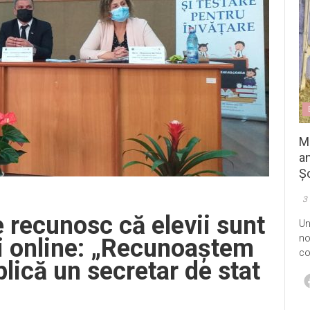
M
an
Șo
3
e recunosc că elevii sunt
Un
no
ii online: „Recunoaștem
co
lică un secretar de stat