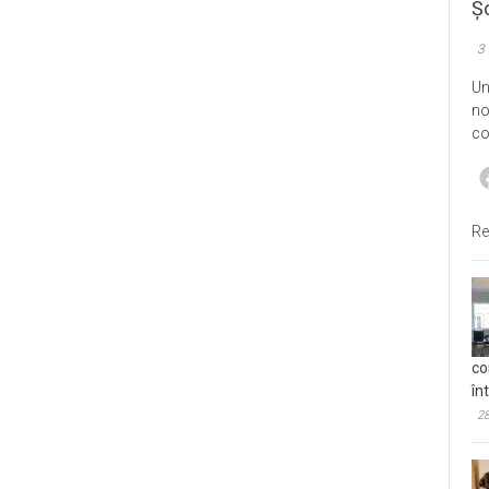
Șo
3
Un
no
co
Re
co
în
28