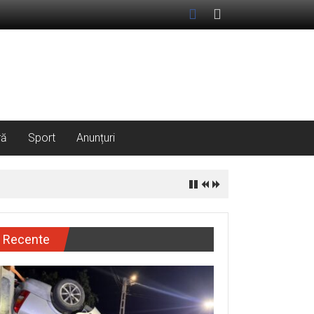
ră
Sport
Anunțuri
Recente