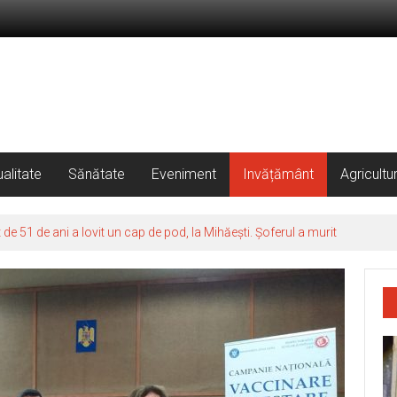
alitate
Sănătate
Eveniment
Invățământ
Agricultu
 51 de ani a lovit un cap de pod, la Mihăești. Șoferul a murit