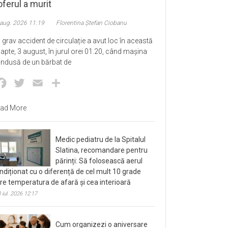
ferul a murit
 aug. 2026 11:19
Florentina Ștefan Ciobanu
 grav accident de circulație a avut loc în această
apte, 3 august, în jurul orei 01.20, când mașina
ndusă de un bărbat de
Facebook
Twitter
Email
Partajează
ad More
Medic pediatru de la Spitalul
Slatina, recomandare pentru
părinți: Să folosească aerul
ndiționat cu o diferență de cel mult 10 grade
tre temperatura de afară și cea interioară
 iul. 2026 12:17
Cum organizezi o aniversare