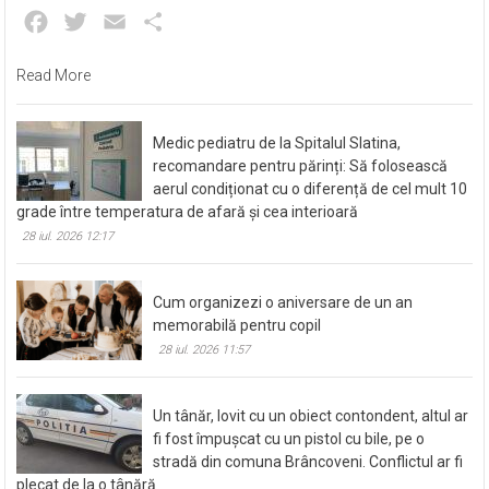
Facebook
Twitter
Email
Partajează
Read More
Medic pediatru de la Spitalul Slatina,
recomandare pentru părinți: Să folosească
aerul condiționat cu o diferență de cel mult 10
grade între temperatura de afară și cea interioară
28 iul. 2026 12:17
Cum organizezi o aniversare de un an
memorabilă pentru copil
28 iul. 2026 11:57
Un tânăr, lovit cu un obiect contondent, altul ar
fi fost împușcat cu un pistol cu bile, pe o
stradă din comuna Brâncoveni. Conflictul ar fi
plecat de la o tânără