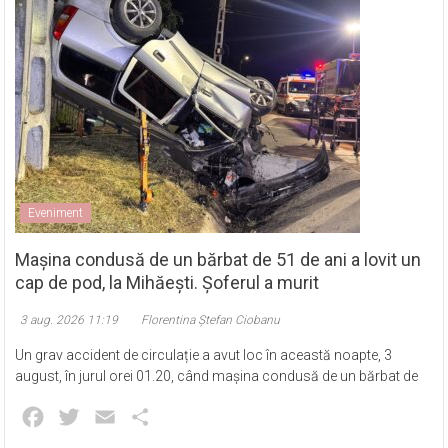
Eveniment
Mașina condusă de un bărbat de 51 de ani a lovit un
cap de pod, la Mihăești. Șoferul a murit
3 aug. 2026 11:19
Florentina Ștefan Ciobanu
Un grav accident de circulație a avut loc în această noapte, 3
august, în jurul orei 01.20, când mașina condusă de un bărbat de
Facebook
Twitter
Email
Partajează