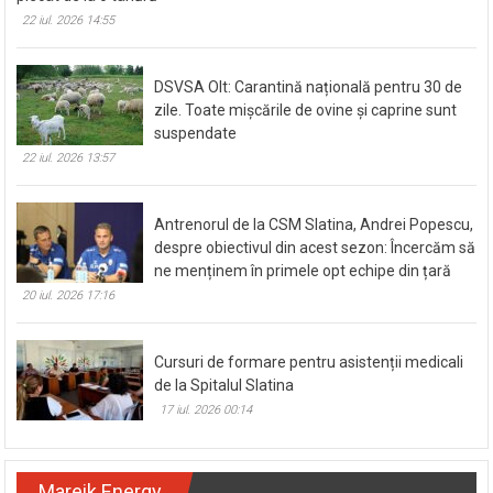
22 iul. 2026 14:55
DSVSA Olt: Carantină națională pentru 30 de
zile. Toate mișcările de ovine și caprine sunt
suspendate
22 iul. 2026 13:57
Antrenorul de la CSM Slatina, Andrei Popescu,
despre obiectivul din acest sezon: Încercăm să
ne menținem în primele opt echipe din țară
20 iul. 2026 17:16
Cursuri de formare pentru asistenții medicali
de la Spitalul Slatina
17 iul. 2026 00:14
Mareik Energy