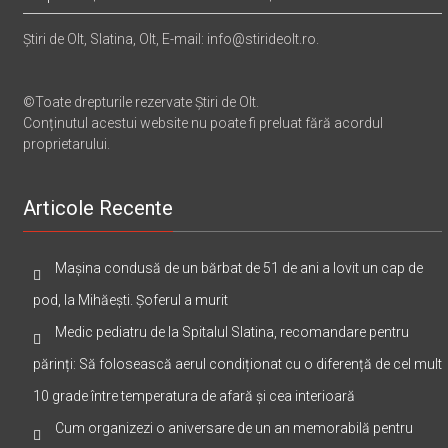
Știri de Olt, Slatina, Olt, E-mail: info@stirideolt.ro.
©Toate drepturile rezervate Știri de Olt.
Conținutul acestui website nu poate fi preluat fără acordul
proprietarului.
Articole Recente
Mașina condusă de un bărbat de 51 de ani a lovit un cap de
pod, la Mihăești. Șoferul a murit
Medic pediatru de la Spitalul Slatina, recomandare pentru
părinți: Să folosească aerul condiționat cu o diferență de cel mult
10 grade între temperatura de afară și cea interioară
Cum organizezi o aniversare de un an memorabilă pentru