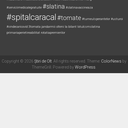
#slatina
#serviciimedicalegratuite
#slatinavaccineaza
#spitalcaracal
#tomate
#turneulsperantelor
#usturoi
#vindecaricovid
3tomata
jandarmii olteni
la bilant
lotulcsmslatina
primariaperietireabilitat
rotatiapremierilor
Copyright © 2026
Știri de Olt
. All rights reserved. Theme:
ColorNews
by
ThemeGrill. Powered by
WordPress
.