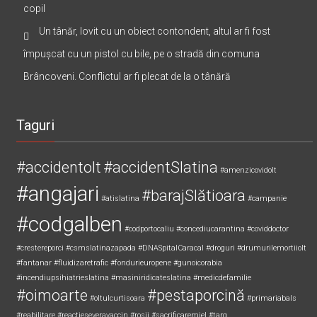
copil
Un tânăr, lovit cu un obiect contondent, altul ar fi fost
împușcat cu un pistol cu bile, pe o stradă din comuna
Brâncoveni. Conflictul ar fi plecat de la o tânără
Taguri
#accidentolt
#accidentSlatina
#amenzicovidolt
#angajari
#barajSlătioara
#atislatina
#campanie
#codgalben
#codportocaliu
#concediucarantina
#coviddoctor
#crestereporci
#csmslatinazapada
#DNASpitalCaracal
#droguri
#drumurilemortiiolt
#fantanar
#fluidizaretrafic
#fondurieuropene
#gunoicorabia
#incendiupsihiatrieslatina
#masiniridicateslatina
#medicdefamilie
#oimoarte
#pestaporcină
#oltulcurtisoara
#primariabals
#reabilitare
#reactieseveravaccin
#rosii
#sacrificaremiel #targ