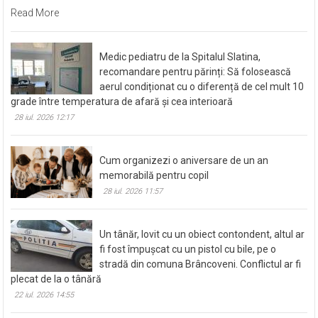
Read More
Medic pediatru de la Spitalul Slatina,
recomandare pentru părinți: Să folosească
aerul condiționat cu o diferență de cel mult 10
grade între temperatura de afară și cea interioară
28 iul. 2026 12:17
Cum organizezi o aniversare de un an
memorabilă pentru copil
28 iul. 2026 11:57
Un tânăr, lovit cu un obiect contondent, altul ar
fi fost împușcat cu un pistol cu bile, pe o
stradă din comuna Brâncoveni. Conflictul ar fi
plecat de la o tânără
22 iul. 2026 14:55