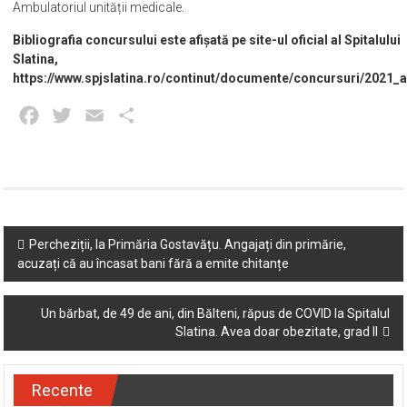
Ambulatoriul unității medicale.
Bibliografia concursului este afișată pe site-ul oficial al Spitalului
Slatina,
https://www.spjslatina.ro/continut/documente/concursuri/2021_a
Facebook
Twitter
Email
Partajează
Post
Percheziții, la Primăria Gostavățu. Angajați din primărie,
acuzați că au încasat bani fără a emite chitanțe
navigation
Un bărbat, de 49 de ani, din Bălteni, răpus de COVID la Spitalul
Slatina. Avea doar obezitate, grad II
Recente