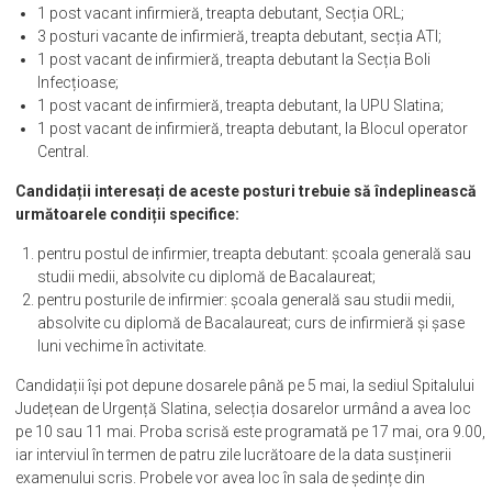
1 post vacant infirmieră, treapta debutant, Secția ORL;
3 posturi vacante de infirmieră, treapta debutant, secția ATI;
1 post vacant de infirmieră, treapta debutant la Secția Boli
Infecțioase;
1 post vacant de infirmieră, treapta debutant, la UPU Slatina;
1 post vacant de infirmieră, treapta debutant, la Blocul operator
Central.
Candidații interesați de aceste posturi trebuie să îndeplinească
următoarele condiții specifice:
pentru postul de infirmier, treapta debutant: școala generală sau
studii medii, absolvite cu diplomă de Bacalaureat;
pentru posturile de infirmier: școala generală sau studii medii,
absolvite cu diplomă de Bacalaureat; curs de infirmieră și șase
luni vechime în activitate.
Candidații își pot depune dosarele până pe 5 mai, la sediul Spitalului
Județean de Urgență Slatina, selecția dosarelor urmând a avea loc
pe 10 sau 11 mai. Proba scrisă este programată pe 17 mai, ora 9.00,
iar interviul în termen de patru zile lucrătoare de la data susținerii
examenului scris. Probele vor avea loc în sala de ședințe din