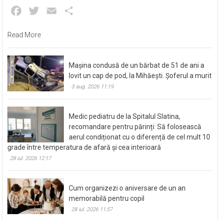
Facebook
Twitter
Email
Partajează
Read More
Mașina condusă de un bărbat de 51 de ani a
lovit un cap de pod, la Mihăești. Șoferul a murit
3 aug. 2026 11:19
Medic pediatru de la Spitalul Slatina,
recomandare pentru părinți: Să folosească
aerul condiționat cu o diferență de cel mult 10
grade între temperatura de afară și cea interioară
28 iul. 2026 12:17
Cum organizezi o aniversare de un an
memorabilă pentru copil
28 iul. 2026 11:57