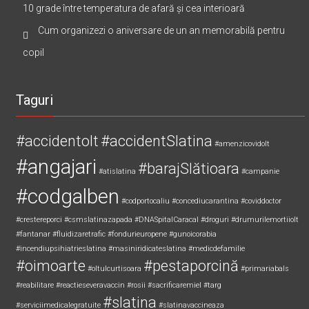
10 grade între temperatura de afară și cea interioară
Cum organizezi o aniversare de un an memorabilă pentru
copil
Taguri
#accidentolt
#accidentSlatina
#amenzicovidolt
#angajari
#barajSlătioara
#atislatina
#campanie
#codgalben
#codportocaliu
#concediucarantina
#coviddoctor
#crestereporci
#csmslatinazapada
#DNASpitalCaracal
#droguri
#drumurilemortiiolt
#fantanar
#fluidizaretrafic
#fondurieuropene
#gunoicorabia
#incendiupsihiatrieslatina
#masiniridicateslatina
#medicdefamilie
#oimoarte
#pestaporcină
#oltulcurtisoara
#primariabals
#reabilitare
#reactieseveravaccin
#rosii
#sacrificaremiel #targ
#slatina
#serviciimedicalegratuite
#slatinavaccineaza