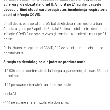
suferea și de obezitate, grad II. A murit pe 21 aprilie, cauzele
decesului fiind stopul cardiorespirator, insuficiența respiratorie
acută și infecția COVID.
Un alt deces este cel al unui bărbat de 65 de ani, din mediul urban.
Acesta a ajuns pe 8 aprilie la Spitalul Slatina, testul pentru depistarea
infecției COVID fiind pozitiv. Avea și trombocitopenie și a murit pe 21
aprilie.
De la izbucnirea epidemiei COVID, 342 de olteni au murit din cauza
acestui virus.
Situația epidemiologică din județ se prezintă astfel:
-14.036 cazuri confirmate de la începutul pandemiei, din care 35 sunt
cazuri noi;
-124 persoane internate în unitățile medicale;
-22 la ATI;
-444 persoane aflate în izolare la domiciliu;