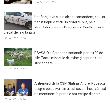
28 iul. 2026 11:57
Un tânăr, lovit cu un obiect contondent, altul ar
fi fost împușcat cu un pistol cu bile, pe o
stradă din comuna Brâncoveni. Conflictul ar fi
plecat de la o tânără
22 iul. 2026 14:55
DSVSA Olt: Carantină națională pentru 30 de
zile. Toate mișcările de ovine și caprine sunt
suspendate
22 iul. 2026 13:57
Antrenorul de la CSM Slatina, Andrei Popescu,
despre obiectivul din acest sezon: Încercăm să
ne menținem în primele opt echipe din țară
20 iul. 2026 17:16