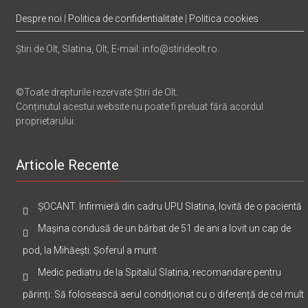
Despre noi
|
Politica de confidentialitate
|
Politica cookies
Știri de Olt, Slatina, Olt, E-mail: info@stirideolt.ro.
©Toate drepturile rezervate Știri de Olt.
Conținutul acestui website nu poate fi preluat fără acordul
proprietarului.
Articole Recente
ȘOCANT. Infirmieră din cadru UPU Slatina, lovită de o pacientă
Mașina condusă de un bărbat de 51 de ani a lovit un cap de
pod, la Mihăești. Șoferul a murit
Medic pediatru de la Spitalul Slatina, recomandare pentru
părinți: Să folosească aerul condiționat cu o diferență de cel mult