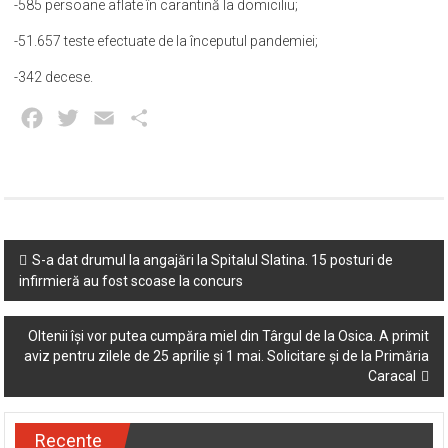
-585 persoane aflate în carantină la domiciliu;
-51.657 teste efectuate de la începutul pandemiei;
-342 decese.
Facebook
Twitter
Email
Partajează
Post
S-a dat drumul la angajări la Spitalul Slatina. 15 posturi de
infirmieră au fost scoase la concurs
navigation
Oltenii își vor putea cumpăra miel din Târgul de la Osica. A primit
aviz pentru zilele de 25 aprilie și 1 mai. Solicitare și de la Primăria
Caracal
Recente