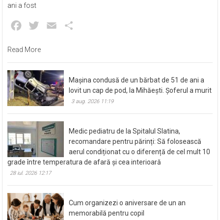
ani a fost
Facebook
Twitter
Email
Partajează
Read More
Mașina condusă de un bărbat de 51 de ani a
lovit un cap de pod, la Mihăești. Șoferul a murit
3 aug. 2026 11:19
Medic pediatru de la Spitalul Slatina,
recomandare pentru părinți: Să folosească
aerul condiționat cu o diferență de cel mult 10
grade între temperatura de afară și cea interioară
28 iul. 2026 12:17
Cum organizezi o aniversare de un an
memorabilă pentru copil