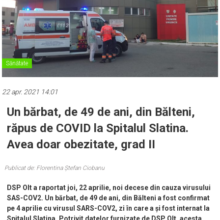
Sănătate
22 apr. 2021 14:01
Un bărbat, de 49 de ani, din Bălteni,
răpus de COVID la Spitalul Slatina.
Avea doar obezitate, grad II
Publicat de: Florentina Ștefan Ciobanu
DSP Olt a raportat joi, 22 aprilie, noi decese din cauza virusului
SAS-COV2. Un bărbat, de 49 de ani, din Bălteni a fost confirmat
pe 4 aprilie cu virusul SARS-COV2, zi în care a și fost internat la
Spitalul Slatina. Potrivit datelor furnizate de DSP Olt, acesta