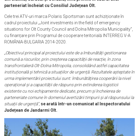
greu accesibile. Acestea vor ajunge în cadrul detașamentelor
din Slatina, Caracal și Corabia, fiind primite în cadrul unui
parteneriat încheiat cu Consiliul Județean Olt.
Cele trei ATV-uri marca Polaris Sportsman sunt achiziționate în
cadrul proiectului „Joint investments in the field of emergency
situations for Olt County Council and Dolna Mitropolia Municipality”,
cu finanțare prin Programul de cooperare teritorială INTERREG V-A
ROMÂNIA-BULGARIA 2014-2020.
„Obiectivul principal al proiectului este de a îmbunătăți gestionarea
comună a riscurilor, prin creșterea capacității de reacție, în zona
transfrontalieră Olt-Dolna Mitropolia, consolidând astfel capacitatea
instituțională și tehnică a situațiilor de urgență. Rezultatele așteptate în
urma implementării proiectului sunt: îmbunătățirea cooperării la nivel
operațional și a capacității de răspuns prin extinderea logisticii
existente cu noi echipamente dedicate, precum și încheierea de
parteneriate comune în domeniul avertizării timpurii și al răspunsului la
situații de urgență”
,
se arată într-un comunicat al Inspectoratului
Județean de Jandarmi Olt.