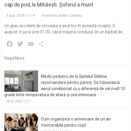
Mașina condusă de un bărbat de 51 de ani a lovit un
cap de pod, la Mihăești. Șoferul a murit
3 aug. 2026 11:19
Florentina Ștefan Ciobanu
Un grav accident de circulație a avut loc în această noapte, 3
august, în jurul orei 01.20, când mașina condusă de un bărbat de
Facebook
Twitter
Email
Partajează
Read More
Medic pediatru de la Spitalul Slatina,
recomandare pentru părinți: Să folosească
aerul condiționat cu o diferență de cel mult 10
grade între temperatura de afară și cea interioară
28 iul. 2026 12:17