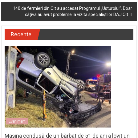
vijelii și grindină
navigation
140 de fermieri din Olt au accesat Programul „Usturoiul”. Doar
câțiva au avut probleme la vizita specialiștilor DAJ Olt
Recente
Eveniment