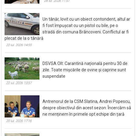
Cum organizezi o aniversare de un an
memorabilă pentru copil
28 iul. 2026 11:57
Un tânăr, lovit cu un obiect contondent, altul ar
fi fost împușcat cu un pistol cu bile, pe o
stradă din comuna Brâncoveni. Conflictul ar fi
plecat de la o tânără
22 iul. 2026 14:55
DSVSA Olt: Carantină națională pentru 30 de
zile. Toate mișcările de ovine și caprine sunt
suspendate
22 iul. 2026 13:57
Antrenorul de la CSM Slatina, Andrei Popescu,
despre obiectivul din acest sezon: Încercăm să
ne menținem în primele opt echipe din țară
20 iul. 2026 17:16