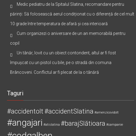
pod, la Mihăești. Șoferul a murit
Medic pediatru de la Spitalul Slatina, recomandare pentru
părinți: Să folosească aerul condiționat cu o diferență de cel mult
10 grade între temperatura de afară și cea interioară
Cum organizezi o aniversare de un an memorabilă pentru
copil
Un tânăr, lovit cu un obiect contondent, altul ar fi fost
împușcat cu un pistol cu bile, pe o stradă din comuna
Brâncoveni. Conflictul ar fi plecat de la o tânără
Taguri
#accidentolt
#accidentSlatina
#amenzicovidolt
#angajari