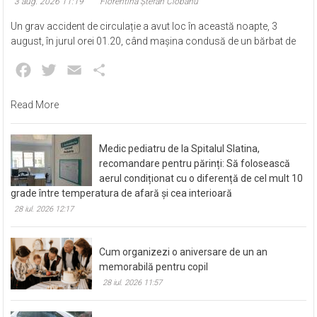
cap de pod, la Mihăești. Șoferul a murit
3 aug. 2026 11:19
Florentina Ștefan Ciobanu
Un grav accident de circulație a avut loc în această noapte, 3
august, în jurul orei 01.20, când mașina condusă de un bărbat de
Facebook
Twitter
Email
Partajează
Read More
Medic pediatru de la Spitalul Slatina,
recomandare pentru părinți: Să folosească
aerul condiționat cu o diferență de cel mult 10
grade între temperatura de afară și cea interioară
28 iul. 2026 12:17
Cum organizezi o aniversare de un an
memorabilă pentru copil
28 iul. 2026 11:57