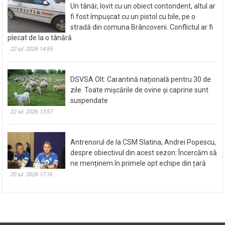
Un tânăr, lovit cu un obiect contondent, altul ar
fi fost împușcat cu un pistol cu bile, pe o
stradă din comuna Brâncoveni. Conflictul ar fi
plecat de la o tânără
22 iul. 2026 14:55
DSVSA Olt: Carantină națională pentru 30 de
zile. Toate mișcările de ovine și caprine sunt
suspendate
22 iul. 2026 13:57
Antrenorul de la CSM Slatina, Andrei Popescu,
despre obiectivul din acest sezon: Încercăm să
ne menținem în primele opt echipe din țară
20 iul. 2026 17:16