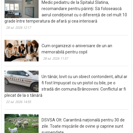
Medic pediatru de la Spitalul Slatina,
recomandare pentru părinți: Să folosească
aerul condiționat cu o diferență de cel mult 10
grade între temperatura de afară și cea interioară
28 iul. 2026 12:17
Cum organizezi o aniversare de un an
memorabilă pentru copil
28 iul. 2026 11:57
Un tânăr, lovit cu un obiect contondent, altul ar
fi fost împușcat cu un pistol cu bile, pe o
stradă din comuna Brâncoveni. Conflictul ar fi
plecat de la o tânără
22 iul. 2026 14:55
DSVSA Olt: Carantină națională pentru 30 de
zile. Toate mișcările de ovine și caprine sunt
suspendate