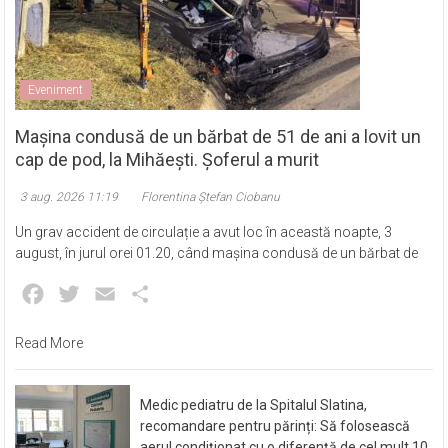
Eveniment
Mașina condusă de un bărbat de 51 de ani a lovit un
cap de pod, la Mihăești. Șoferul a murit
3 aug. 2026 11:19
Florentina Ștefan Ciobanu
Un grav accident de circulație a avut loc în această noapte, 3
august, în jurul orei 01.20, când mașina condusă de un bărbat de
Facebook
Twitter
Email
Partajează
Read More
Medic pediatru de la Spitalul Slatina,
recomandare pentru părinți: Să folosească
aerul condiționat cu o diferență de cel mult 10