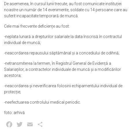
De asemenea, în cursul lunii trecute, au fost comunicate instituției
noastre un număr de 14 evenimente, soldate cu 14 persoane care au
suferit incapacitate temporară de muncă.
Cele mai frecvente deficiențe au fost:
-neplata lunară a drepturilor salariale la data înscrisă în contractul
individual de muncă;
-neacordarea repausului săptămânal și a concediului de odihnă;
-netransmiterea la termen, în Registrul General de Evidență a
Salariaților, a contractelor individuale de muncă și a modificărilor
acestora;
-neacordarea și neverificarea folosirii echipamentului individual de
protecție;
-neefectuarea controlului medical periodic.
foto: arhivă
Facebook
Twitter
Email
Partajează