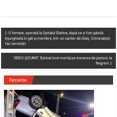
Post
O femeie, operată la Spitalul Slatina, după ce a fost găsită
înjunghiată în gât și membre, într-un cartier din Balș. Criminaliștii
navigation
fac cercetări
VIDEO ȘOCANT. Bărbat lovit mortal pe trecerea de pietoni, la
Negreni
Recente