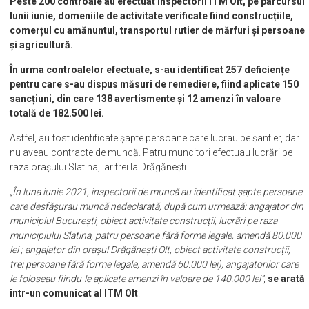
Peste 200 controale au efectuat inspectorii ITM Olt, pe parcursul
lunii iunie, domeniile de activitate verificate fiind construcțiile,
comerțul cu amănuntul, transportul rutier de mărfuri și persoane
și agricultură.
În urma controalelor efectuate, s-au identificat 257 deficiențe
pentru care s-au dispus măsuri de remediere, fiind aplicate 150
sancțiuni, din care 138 avertismente și 12 amenzi în valoare
totală de 182.500 lei.
Astfel, au fost identificate șapte persoane care lucrau pe șantier, dar
nu aveau contracte de muncă. Patru muncitori efectuau lucrări pe
raza orașului Slatina, iar trei la Drăgănești.
„În luna iunie 2021, inspectorii de muncă au identificat șapte persoane
care desfășurau muncă nedeclarată, după cum urmează: angajator din
municipiul București, obiect activitate construcții, lucrări pe raza
municipiului Slatina, patru persoane fără forme legale, amendă 80.000
lei ; angajator din orașul Drăgănești Olt, obiect activitate construcții,
trei persoane fără forme legale, amendă 60.000 lei), angajatorilor care
le foloseau fiindu-le aplicate amenzi în valoare de 140.000 lei”
,
se arată
într-un comunicat al ITM Olt
.