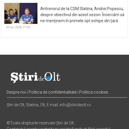
Antrenorul de la CSM Slatina, Andrei Popescu,
despre obiectivul din acest sezon: Încercăm să
ne menținem în primele opt echipe din țară
20 iul. 2026 17:16
Despre noi
|
Politica de confidentialitate
|
Politica cookies
Știri de Olt, Slatina, Olt, E-mail: info@stirideolt.ro.
©Toate drepturile rezervate Știri de Olt.
Conținutul acestui website nu poate fi preluat fără acordul