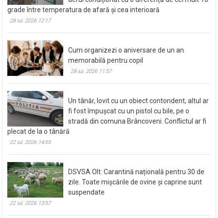
grade între temperatura de afară și cea interioară
28 iul. 2026 12:17
Cum organizezi o aniversare de un an
memorabilă pentru copil
28 iul. 2026 11:57
Un tânăr, lovit cu un obiect contondent, altul ar
fi fost împușcat cu un pistol cu bile, pe o
stradă din comuna Brâncoveni. Conflictul ar fi
plecat de la o tânără
22 iul. 2026 14:55
DSVSA Olt: Carantină națională pentru 30 de
zile. Toate mișcările de ovine și caprine sunt
suspendate
22 iul. 2026 13:57