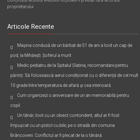
proprietarului.
Articole Recente
Mașina condusă de un bărbat de 51 de ani a lovit un cap de
pod, la Mihăești. Șoferul a murit
Medic pediatru de la Spitalul Slatina, recomandare pentru
părinți: Să folosească aerul condiționat cu o diferență de cel mult
10 grade între temperatura de afară și cea interioară
Cum organizezi o aniversare de un an memorabilă pentru
copil
Un tânăr, lovit cu un obiect contondent, altul ar fi fost
împușcat cu un pistol cu bile, pe o stradă din comuna
Brâncoveni. Conflictul ar fi plecat de la o tânără