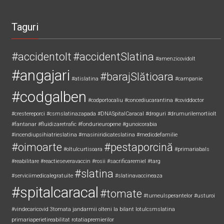
Taguri
#accidentolt
#accidentSlatina
#amenzicovidolt
#angajari
#barajSlătioara
#atislatina
#campanie
#codgalben
#codportocaliu
#concediucarantina
#coviddoctor
#crestereporci
#csmslatinazapada
#DNASpitalCaracal
#droguri
#drumurilemortiiolt
#fantanar
#fluidizaretrafic
#fondurieuropene
#gunoicorabia
#incendiupsihiatrieslatina
#masiniridicateslatina
#medicdefamilie
#oimoarte
#pestaporcină
#oltulcurtisoara
#primariabals
#reabilitare
#reactieseveravaccin
#rosii
#sacrificaremiel #targ
#slatina
#serviciimedicalegratuite
#slatinavaccineaza
#spitalcaracal
#tomate
#turneulsperantelor
#usturoi
#vindecaricovid
3tomata
jandarmii olteni
la bilant
lotulcsmslatina
primariaperietireabilitat
rotatiapremierilor