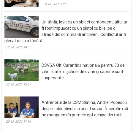
28 iul. 2026 11:57
Un tânăr, lovit cu un obiect contondent, altul ar
fi fost împușcat cu un pistol cu bile, pe o
stradă din comuna Brâncoveni. Conflictul ar fi
plecat de la o tânără
22 iul. 2026 14:55
DSVSA Olt: Carantină națională pentru 30 de
zile. Toate mișcările de ovine și caprine sunt
suspendate
22 iul. 2026 13:57
Antrenorul de la CSM Slatina, Andrei Popescu,
despre obiectivul din acest sezon: Încercăm să
ne menținem în primele opt echipe din țară
20 iul. 2026 17:16