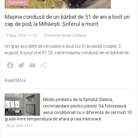
Eveniment
Mașina condusă de un bărbat de 51 de ani a lovit un
cap de pod, la Mihăești. Șoferul a murit
3 aug. 2026 11:19
Florentina Ștefan Ciobanu
Un grav accident de circulație a avut loc în această noapte, 3
august, în jurul orei 01.20, când mașina condusă de un bărbat de
Facebook
Twitter
Email
Partajează
Read More
Medic pediatru de la Spitalul Slatina,
recomandare pentru părinți: Să folosească
aerul condiționat cu o diferență de cel mult 10
grade între temperatura de afară și cea interioară
28 iul. 2026 12:17