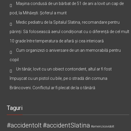
Mașina condusă de un bărbat de 51 de ani a lovit un cap de
pod, la Mihăești. Șoferul a murit
Medic pediatru de la Spitalul Slatina, recomandare pentru
părinți: Să folosească aerul condiționat cu o diferență de cel mult
10 grade între temperatura de afară și cea interioară
Cum organizezi o aniversare de un an memorabilă pentru
copil
Un tânăr, lovit cu un obiect contondent, altul ar fi fost
împușcat cu un pistol cu bile, pe o stradă din comuna
Brâncoveni. Conflictul ar fi plecat de la o tânără
Taguri
#accidentolt
#accidentSlatina
#amenzicovidolt