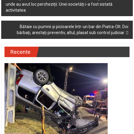
unde au avut loc percheziții. Unei societăți i-a fost sistată
navigation
activitatea
Bătaie cu pumnii și picioarele într-un bar din Piatra-Olt. Doi
bărbați, arestați preventiv, altul, plasat sub control judiciar
Recente