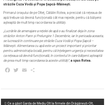
străzile Cuza Vodă și Popa Șapcă-Mâinești.
Primarul orașului de pe Olteț, Cătălin Rotea, a precizat că rețeaua de
apă trebuie să devină funcțională cât mai repede, pentru că bălșenii
așteaptă de mult timp racordarea la utilități.
„Lucrările de amenajare a rețelei de apă s-au finalizat deja în zona
străzilor Anton Pann și Prelungire 1 Decembrie, iar în perioada aceasta,
se lucrează în continuare pe străzile Cuza Vodă și Popa Șapcă –
Mâinești. Alimentarea cu apă este un proiect important și prioritar
pentru administrația locală, pentru că înțelegem urgența și necesitatea
ca rețeaua să devină funcțională, în contextul în care bălșenii așteaptă
de prea mult timp racordarea la aceste utilități”
,
a spus Rotea.
Facebook
Twitter
Email
Partajează
Post
Ce a găsit Garda de Mediu Olt la firmele din Drăgănești-Olt,