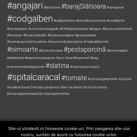
#angajari
#barajSlătioara
#atislatina
#campanie
#codgalben
#codportocaliu
#concediucarantina
#coviddoctor
#crestereporci
#csmslatinazapada
#DNASpitalCaracal
#droguri
#drumurilemortiiolt
#fantanar
#fluidizaretrafic
#fondurieuropene
#gunoicorabia
#incendiupsihiatrieslatina
#masiniridicateslatina
#medicdefamilie
#oimoarte
#pestaporcină
#oltulcurtisoara
#primariabals
#reabilitare
#reactieseveravaccin
#rosii
#sacrificaremiel #targ
#slatina
#serviciimedicalegratuite
#slatinavaccineaza
#spitalcaracal
#tomate
#turneulsperantelor
#usturoi
#vindecaricovid
3tomata
jandarmii olteni
la bilant
lotulcsmslatina
primariaperietireabilitat
rotatiapremierilor
Copyright © 2026
Știri de Olt
. All rights reserved. Theme:
ColorNews
by
Site-ul stirideolt.ro foloseste cookie-uri. Prin navigarea site-ului
ThemeGrill. Powered by
WordPress
.
nostru, sunteti de acord cu folosirea cookie-urilor.