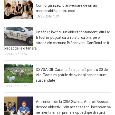
Cum organizezi o aniversare de un an
memorabilă pentru copil
28 iul. 2026 11:57
Un tânăr, lovit cu un obiect contondent, altul ar
fi fost împușcat cu un pistol cu bile, pe o
stradă din comuna Brâncoveni. Conflictul ar fi
plecat de la o tânără
22 iul. 2026 14:55
DSVSA Olt: Carantină națională pentru 30 de
zile. Toate mișcările de ovine și caprine sunt
suspendate
22 iul. 2026 13:57
Antrenorul de la CSM Slatina, Andrei Popescu,
despre obiectivul din acest sezon: Încercăm să
ne menținem în primele opt echipe din țară