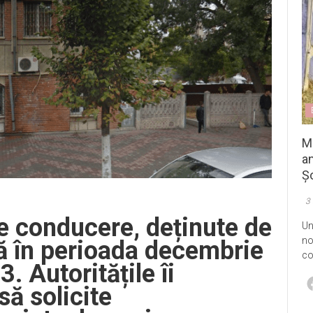
M
an
Șo
3
e conducere, deținute de
Un
no
ră în perioada decembrie
co
 Autoritățile îi
să solicite