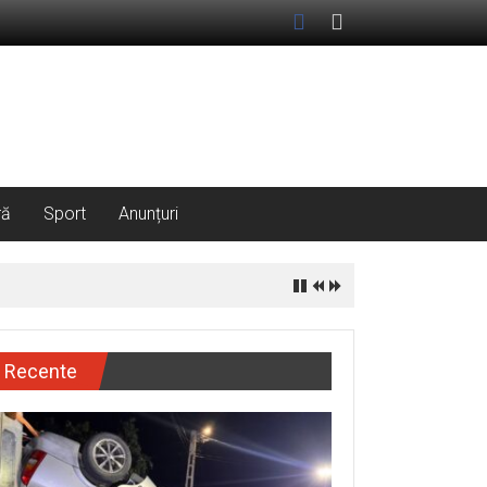
ră
Sport
Anunțuri
Recente