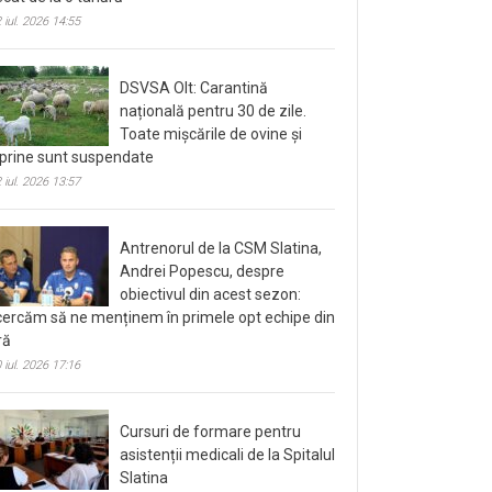
 iul. 2026 14:55
DSVSA Olt: Carantină
națională pentru 30 de zile.
Toate mișcările de ovine și
prine sunt suspendate
 iul. 2026 13:57
Antrenorul de la CSM Slatina,
Andrei Popescu, despre
obiectivul din acest sezon:
cercăm să ne menținem în primele opt echipe din
ră
 iul. 2026 17:16
Cursuri de formare pentru
asistenții medicali de la Spitalul
Slatina