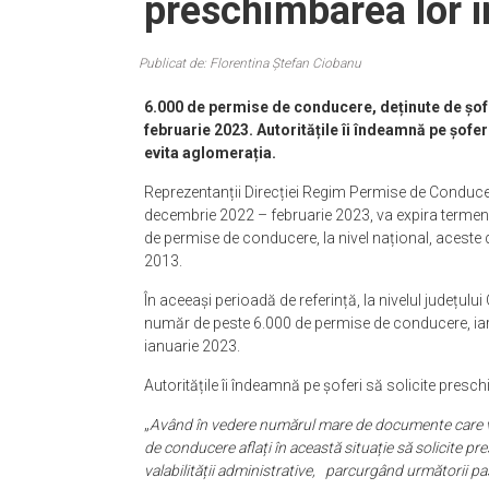
preschimbarea lor î
Publicat de: Florentina Ștefan Ciobanu
6.000 de permise de conducere, deținute de șofe
februarie 2023. Autoritățile îi îndeamnă pe șofer
evita aglomerația.
Reprezentanții Direcției Regim Permise de Conducer
decembrie 2022 – februarie 2023, va expira termenu
de permise de conducere, la nivel național, acest
2013.
În aceeași perioadă de referință, la nivelul județului
număr de peste 6.000 de permise de conducere, iar
ianuarie 2023.
Autoritățile îi îndeamnă pe șoferi să solicite pres
„
Având în vedere numărul mare de documente care vo
de conducere aflați în această situație să solicite 
valabilității administrative, parcurgând următorii paș