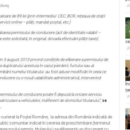
iv.ro,
22
aloare de 89 lei (prin intermediul CEC, BCR, rețeaua de stații
rvicii online – plăți, mandat poștal, etc.)
rea permisului de conducere (act de identitate valabil –
ste solicitată, în original, dovada efectuării plății taxei).
ca
22
n 5 august 2013 privind condițiile de eliberare a permisului de
duplicatului acestuia în cazul pierderii, furtului sau al
imbării numelui titularului au fost aduse modificări în ceea ce
nducere cu o nouă valabilitate administrativă, intervenind
În
ța
rmisului de conducere poate fi depusă la oricare serviciu
20
iculare a vehiculelor, indiferent de domiciliul titularului”
,
se
.
de curierat la Poștei Române, la adresa din România indicată de
l public comunitar indicat în cererea de preschimbare (termenul
erarea noului permis, titularului i se eliberează un document cu