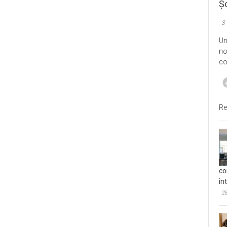
Șo
3
Un
no
co
Re
co
în
28