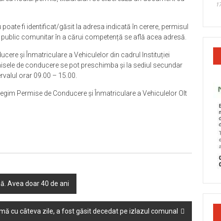
17
u poate fi identificat/găsit la adresa indicată în cerere, permisul
ul public comunitar în a cărui competență se află acea adresă.
re și Înmatriculare a Vehiculelor din cadrul Instituției
rmisele de conducere se pot preschimba și la sediul secundar
tervalul orar 09.00 – 15.00.
 Regim Permise de Conducere și Înmatriculare a Vehiculelor Olt
asă. Avea doar 40 de ani
urmă cu câteva zile, a fost găsit decedat pe izlazul comunal