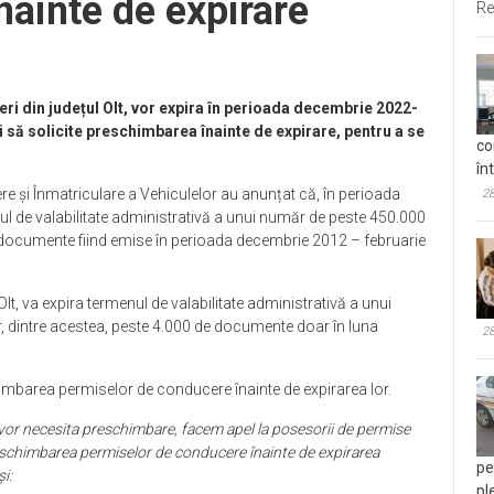
nainte de expirare
Re
ri din județul Olt, vor expira în perioada decembrie 2022-
i să solicite preschimbarea înainte de expirare, pentru a se
co
în
e și Înmatriculare a Vehiculelor au anunțat că, în perioada
28
l de valabilitate administrativă a unui număr de peste 450.000
e documente fiind emise în perioada decembrie 2012 – februarie
 Olt, va expira termenul de valabilitate administrativă a unui
, dintre acestea, peste 4.000 de documente doar în luna
28
chimbarea permiselor de conducere înainte de expirarea lor.
r necesita preschimbare, facem apel la posesorii de permise
preschimbarea permiselor de conducere înainte de expirarea
pe
i:
pl