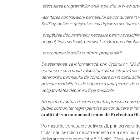
-efectuarea programărilor online pe site-ul www.drpc
-achitarea contravalorii permisului de conducere în v
SelfPay, online – ghișeul.ro sau drpciv.ro secțiunea se
-pregătirea documentelor necesare pentru preschimba
original, fișa medicală, permisul a cărui preschimbare e
-prezentarea la sediu conform programării.
De asemenea, vă informăm că, prin Ordinul nr. 123 di
conducere cu o nouă valabilitate administrativă sau a 
deteriorării permisului de conducere ori în cazul sch
privește modalitatea de obținere a unui permis de co
obligativitatea depunerii fișei medicale.
Reamintim faptul că cererea pentru preschimbarea pe
public comunitar regim permise de conducere și înmatr
arată într-un comunicat remis de Prefectura Olt
Permisul de conducere se livrează, prin serviciul 
titular sau se ridică de către acesta de la serviciu
de livrare este cuprins între 5-15 zile). Până la elib