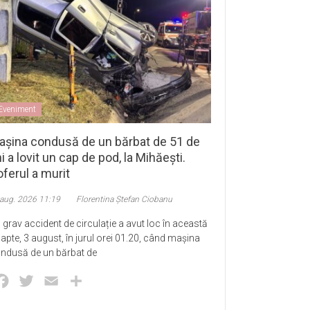
Eveniment
așina condusă de un bărbat de 51 de
i a lovit un cap de pod, la Mihăești.
ferul a murit
 aug. 2026 11:19
Florentina Ștefan Ciobanu
 grav accident de circulație a avut loc în această
apte, 3 august, în jurul orei 01.20, când mașina
ndusă de un bărbat de
Facebook
Twitter
Email
Partajează