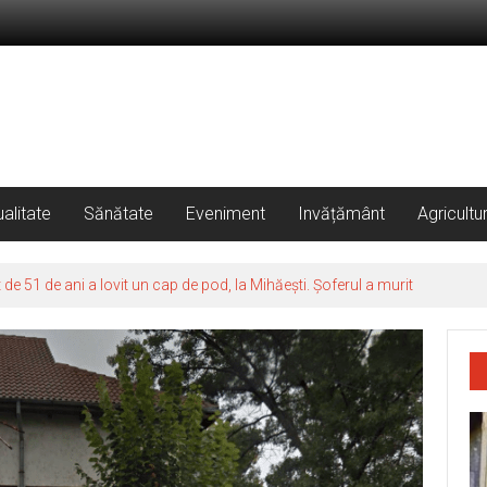
alitate
Sănătate
Eveniment
Invățământ
Agricultu
 51 de ani a lovit un cap de pod, la Mihăești. Șoferul a murit