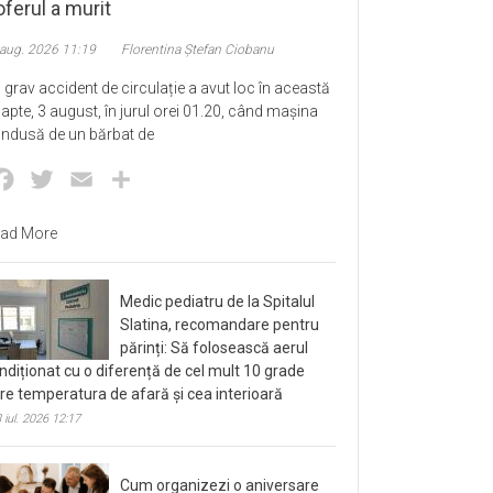
ferul a murit
 aug. 2026 11:19
Florentina Ștefan Ciobanu
 grav accident de circulație a avut loc în această
apte, 3 august, în jurul orei 01.20, când mașina
ndusă de un bărbat de
Facebook
Twitter
Email
Partajează
ad More
Medic pediatru de la Spitalul
Slatina, recomandare pentru
părinți: Să folosească aerul
ndiționat cu o diferență de cel mult 10 grade
tre temperatura de afară și cea interioară
 iul. 2026 12:17
Cum organizezi o aniversare