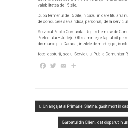
valabilitatea de 15 zile.
După termenul de 15 zile, în cazul în care titularul n
de conducere se va ridica, personal, de la servici
Serviciul Public Comunitar Regim Permise de Conduce
Prefectului – Județul Olt reamintește faptul că pe
din municipiul Caracal, în zilele de marți și joi, în in
foto: captură, sediul Serviciului Public Comunitar
Facebook
Twitter
Email
Partajează
Post
Un angajat al Primăriei Slatina, găsit mort în c
navigation
Bărbatul din Cilieni, dat dispărut în 