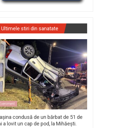
Ultimele stiri din sanatate
Eveniment
așina condusă de un bărbat de 51 de
i a lovit un cap de pod, la Mihăești.