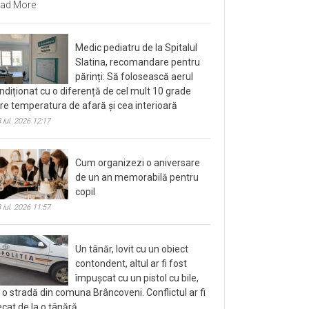
ad More
Medic pediatru de la Spitalul
Slatina, recomandare pentru
părinți: Să folosească aerul
ndiționat cu o diferență de cel mult 10 grade
tre temperatura de afară și cea interioară
 iul. 2026 12:17
Cum organizezi o aniversare
de un an memorabilă pentru
copil
 iul. 2026 11:57
Un tânăr, lovit cu un obiect
contondent, altul ar fi fost
împușcat cu un pistol cu bile,
 o stradă din comuna Brâncoveni. Conflictul ar fi
ecat de la o tânără