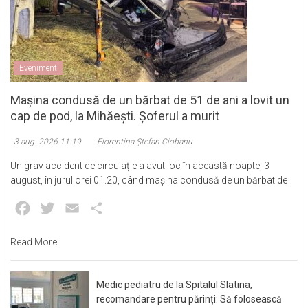
Eveniment
Mașina condusă de un bărbat de 51 de ani a lovit un
cap de pod, la Mihăești. Șoferul a murit
3 aug. 2026 11:19
Florentina Ștefan Ciobanu
Un grav accident de circulație a avut loc în această noapte, 3
august, în jurul orei 01.20, când mașina condusă de un bărbat de
Facebook
Twitter
Email
Partajează
Read More
Medic pediatru de la Spitalul Slatina,
recomandare pentru părinți: Să folosească