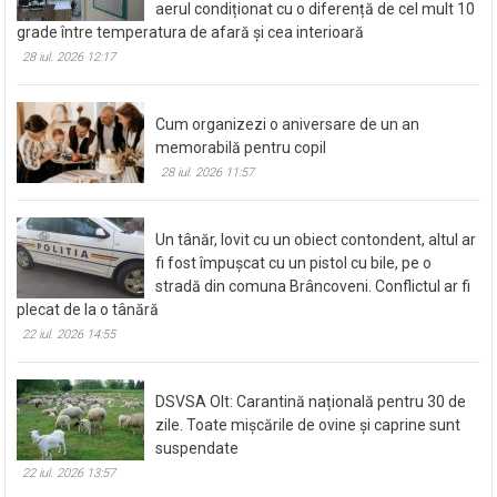
aerul condiționat cu o diferență de cel mult 10
grade între temperatura de afară și cea interioară
28 iul. 2026 12:17
Cum organizezi o aniversare de un an
memorabilă pentru copil
28 iul. 2026 11:57
Un tânăr, lovit cu un obiect contondent, altul ar
fi fost împușcat cu un pistol cu bile, pe o
stradă din comuna Brâncoveni. Conflictul ar fi
plecat de la o tânără
22 iul. 2026 14:55
DSVSA Olt: Carantină națională pentru 30 de
zile. Toate mișcările de ovine și caprine sunt
suspendate
22 iul. 2026 13:57