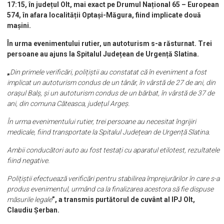
17:15, în județul Olt, mai exact pe Drumul Național 65 – European
574, în afara localității Optași-Măgura, fiind implicate două
mașini.
În urma evenimentului rutier, un autoturism s-a răsturnat. Trei
persoane au ajuns la Spitalul Județean de Urgență Slatina.
„
Din primele verificări, polițiștii au constatat că în eveniment a fost
implicat un autoturism condus de un tânăr, în vârstă de 27 de ani, din
orașul Balș, și un autoturism condus de un bărbat, în vârstă de 37 de
ani, din comuna Căteasca, județul Argeș.
În urma evenimentului rutier, trei persoane au necesitat îngrijiri
medicale, fiind transportate la Spitalul Județean de Urgență Slatina.
Ambii conducători auto au fost testați cu aparatul etilotest, rezultatele
fiind negative.
Polițiștii efectuează verificări pentru stabilirea împrejurărilor în care s-a
produs evenimentul, urmând ca la finalizarea acestora să fie dispuse
măsurile legale
”, a transmis purtătorul de cuvânt al IPJ Olt,
Claudiu Șerban.