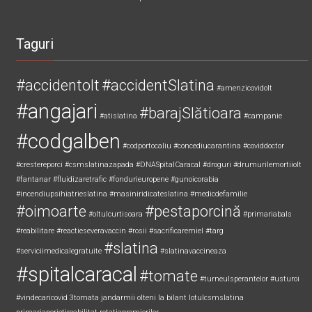
Taguri
#accidentolt
#accidentSlatina
#amenzicovidolt
#angajari
#barajSlătioara
#atislatina
#campanie
#codgalben
#codportocaliu
#concediucarantina
#coviddoctor
#crestereporci
#csmslatinazapada
#DNASpitalCaracal
#droguri
#drumurilemortiiolt
#fantanar
#fluidizaretrafic
#fondurieuropene
#gunoicorabia
#incendiupsihiatrieslatina
#masiniridicateslatina
#medicdefamilie
#oimoarte
#pestaporcină
#oltulcurtisoara
#primariabals
#reabilitare
#reactieseveravaccin
#rosii
#sacrificaremiel #targ
#slatina
#serviciimedicalegratuite
#slatinavaccineaza
#spitalcaracal
#tomate
#turneulsperantelor
#usturoi
#vindecaricovid
3tomata
jandarmii olteni
la bilant
lotulcsmslatina