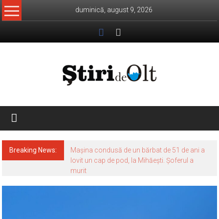
Skip
duminică, august 9, 2026
to
content
Știri
de
Olt
Breaking News:
Mașina condusă de un bărbat de 51 de ani a
lovit un cap de pod, la Mihăești. Șoferul a
murit