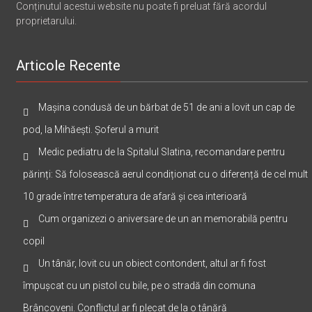
Conținutul acestui website nu poate fi preluat fără acordul
proprietarului.
Articole Recente
Mașina condusă de un bărbat de 51 de ani a lovit un cap de
pod, la Mihăești. Șoferul a murit
Medic pediatru de la Spitalul Slatina, recomandare pentru
părinți: Să folosească aerul condiționat cu o diferență de cel mult
10 grade între temperatura de afară și cea interioară
Cum organizezi o aniversare de un an memorabilă pentru
copil
Un tânăr, lovit cu un obiect contondent, altul ar fi fost
împușcat cu un pistol cu bile, pe o stradă din comuna
Brâncoveni. Conflictul ar fi plecat de la o tânără