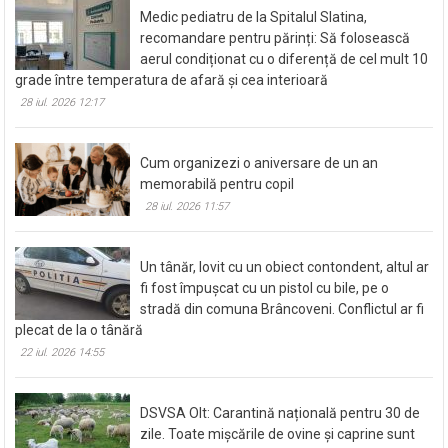
Medic pediatru de la Spitalul Slatina,
recomandare pentru părinți: Să folosească
aerul condiționat cu o diferență de cel mult 10
grade între temperatura de afară și cea interioară
28 iul. 2026 12:17
Cum organizezi o aniversare de un an
memorabilă pentru copil
28 iul. 2026 11:57
Un tânăr, lovit cu un obiect contondent, altul ar
fi fost împușcat cu un pistol cu bile, pe o
stradă din comuna Brâncoveni. Conflictul ar fi
plecat de la o tânără
22 iul. 2026 14:55
DSVSA Olt: Carantină națională pentru 30 de
zile. Toate mișcările de ovine și caprine sunt