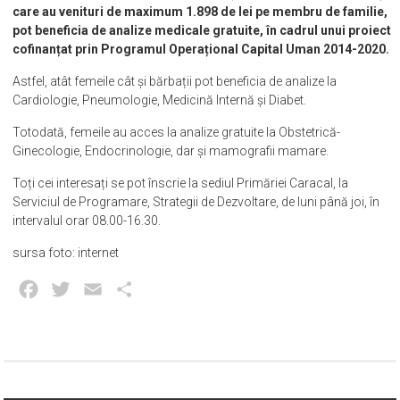
care au venituri de maximum 1.898 de lei pe membru de familie,
pot beneficia de analize medicale gratuite, în cadrul unui proiect
cofinanțat prin Programul Operațional Capital Uman 2014-2020.
Astfel, atât femeile cât și bărbații pot beneficia de analize la
Cardiologie, Pneumologie, Medicină Internă și Diabet.
Totodată, femeile au acces la analize gratuite la Obstetrică-
Ginecologie, Endocrinologie, dar și mamografii mamare.
Toți cei interesați se pot înscrie la sediul Primăriei Caracal, la
Serviciul de Programare, Strategii de Dezvoltare, de luni până joi, în
intervalul orar 08.00-16.30.
sursa foto: internet
Facebook
Twitter
Email
Partajează