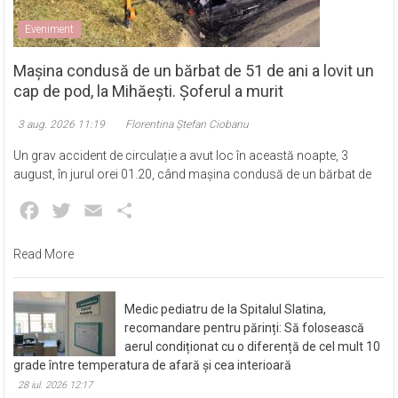
Eveniment
Mașina condusă de un bărbat de 51 de ani a lovit un
cap de pod, la Mihăești. Șoferul a murit
3 aug. 2026 11:19
Florentina Ștefan Ciobanu
Un grav accident de circulație a avut loc în această noapte, 3
august, în jurul orei 01.20, când mașina condusă de un bărbat de
Facebook
Twitter
Email
Partajează
Read More
Medic pediatru de la Spitalul Slatina,
recomandare pentru părinți: Să folosească
aerul condiționat cu o diferență de cel mult 10
grade între temperatura de afară și cea interioară
28 iul. 2026 12:17