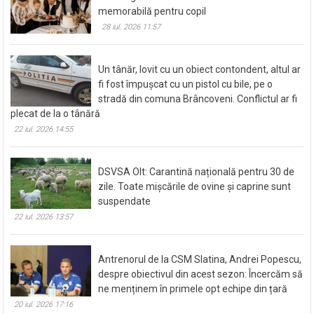
memorabilă pentru copil
28 iul. 2026 11:57
Un tânăr, lovit cu un obiect contondent, altul ar
fi fost împușcat cu un pistol cu bile, pe o
stradă din comuna Brâncoveni. Conflictul ar fi
plecat de la o tânără
22 iul. 2026 14:55
DSVSA Olt: Carantină națională pentru 30 de
zile. Toate mișcările de ovine și caprine sunt
suspendate
22 iul. 2026 13:57
Antrenorul de la CSM Slatina, Andrei Popescu,
despre obiectivul din acest sezon: Încercăm să
ne menținem în primele opt echipe din țară
20 iul. 2026 17:16