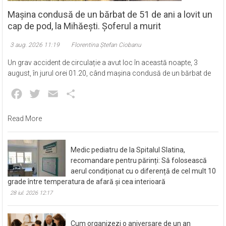
Mașina condusă de un bărbat de 51 de ani a lovit un
cap de pod, la Mihăești. Șoferul a murit
3 aug. 2026 11:19
Florentina Ștefan Ciobanu
Un grav accident de circulație a avut loc în această noapte, 3
august, în jurul orei 01.20, când mașina condusă de un bărbat de
Facebook
Twitter
Email
Partajează
Read More
Medic pediatru de la Spitalul Slatina,
recomandare pentru părinți: Să folosească
aerul condiționat cu o diferență de cel mult 10
grade între temperatura de afară și cea interioară
28 iul. 2026 12:17
Cum organizezi o aniversare de un an