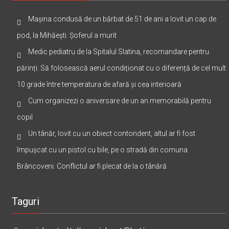
Mașina condusă de un bărbat de 51 de ani a lovit un cap de
pod, la Mihăești. Șoferul a murit
Medic pediatru de la Spitalul Slatina, recomandare pentru
părinți: Să folosească aerul condiționat cu o diferență de cel mult
10 grade între temperatura de afară și cea interioară
Cum organizezi o aniversare de un an memorabilă pentru
copil
Un tânăr, lovit cu un obiect contondent, altul ar fi fost
împușcat cu un pistol cu bile, pe o stradă din comuna
Brâncoveni. Conflictul ar fi plecat de la o tânără
Taguri