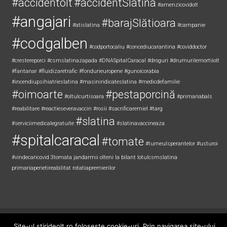
#accidentolt
#accidentSlatina
#amenzicovidolt
#angajari
#barajSlătioara
#atislatina
#campanie
#codgalben
#codportocaliu
#concediucarantina
#coviddoctor
#crestereporci
#csmslatinazapada
#DNASpitalCaracal
#droguri
#drumurilemortiiolt
#fantanar
#fluidizaretrafic
#fondurieuropene
#gunoicorabia
#incendiupsihiatrieslatina
#masiniridicateslatina
#medicdefamilie
#oimoarte
#pestaporcină
#oltulcurtisoara
#primariabals
#reabilitare
#reactieseveravaccin
#rosii
#sacrificaremiel #targ
#slatina
#serviciimedicalegratuite
#slatinavaccineaza
#spitalcaracal
#tomate
#turneulsperantelor
#usturoi
#vindecaricovid
3tomata
jandarmii olteni
la bilant
lotulcsmslatina
primariaperietireabilitat
rotatiapremierilor
Copyright © 2026
Știri de Olt
. All rights reserved. Theme:
ColorNews
by
Site-ul stirideolt.ro foloseste cookie-uri. Prin navigarea site-ului