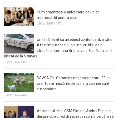
Cum organizezi o aniversare de un an
memorabilă pentru copil
28 iul. 2026 11:57
Un tânăr, lovit cu un obiect contondent, altul ar
fi fost împușcat cu un pistol cu bile, pe o
stradă din comuna Brâncoveni. Conflictul ar fi
plecat de la o tânără
22 iul. 2026 14:55
DSVSA Olt: Carantină națională pentru 30 de
zile. Toate mișcările de ovine și caprine sunt
suspendate
22 iul. 2026 13:57
Antrenorul de la CSM Slatina, Andrei Popescu,
despre obiectivul din acest sezon: Încercăm să