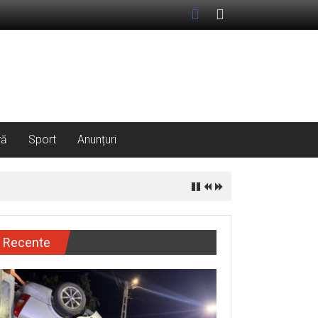
ră
Sport
Anunțuri
Recente