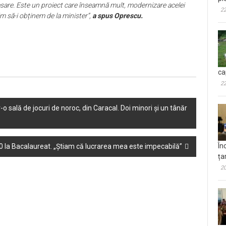
esare. Este un proiect care înseamnă mult, modernizare acelei
22
ăm să-i obținem de la minister”,
a spus Oprescu.
ca
22
o sală de jocuri de noroc, din Caracal. Doi minori și un tânăr
În
10 la Bacalaureat. „Știam că lucrarea mea este impecabilă”
ța
20