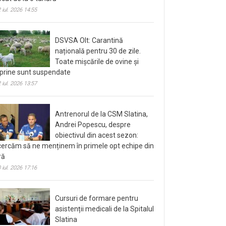
 iul. 2026 14:55
DSVSA Olt: Carantină
națională pentru 30 de zile.
Toate mișcările de ovine și
prine sunt suspendate
 iul. 2026 13:57
Antrenorul de la CSM Slatina,
Andrei Popescu, despre
obiectivul din acest sezon:
cercăm să ne menținem în primele opt echipe din
ră
 iul. 2026 17:16
Cursuri de formare pentru
asistenții medicali de la Spitalul
Slatina