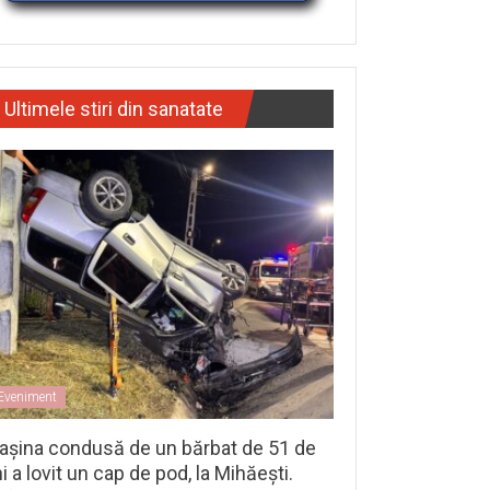
Ultimele stiri din sanatate
Eveniment
așina condusă de un bărbat de 51 de
i a lovit un cap de pod, la Mihăești.