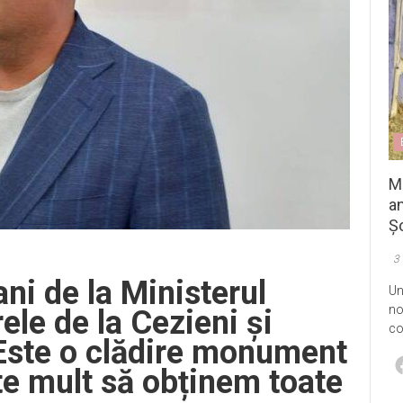
M
an
Șo
3
ni de la Ministerul
Un
no
ele de la Cezieni și
co
„Este o clădire monument
rte mult să obținem toate