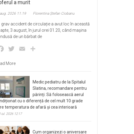
ferul a murit
 aug. 2026 11:19
Florentina Ștefan Ciobanu
 grav accident de circulație a avut loc în această
apte, 3 august, în jurul orei 01.20, când mașina
ndusă de un bărbat de
Facebook
Twitter
Email
Partajează
ad More
Medic pediatru de la Spitalul
Slatina, recomandare pentru
părinți: Să folosească aerul
ndiționat cu o diferență de cel mult 10 grade
tre temperatura de afară și cea interioară
 iul. 2026 12:17
Cum organizezi o aniversare