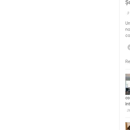
Șo
3
Un
no
co
Re
co
în
28