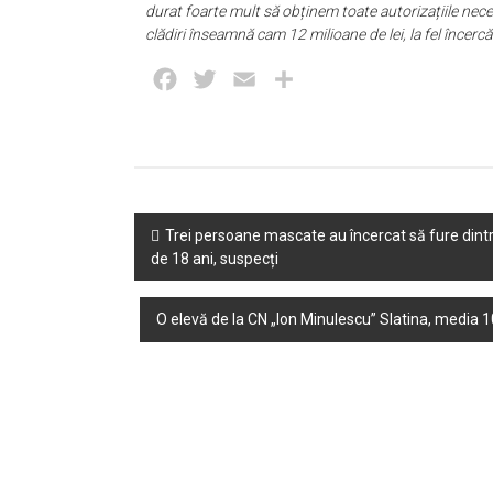
durat foarte mult să obținem toate autorizațiile nec
clădiri înseamnă cam 12 milioane de lei, la fel încerc
Facebook
Twitter
Email
Partajează
Post
Trei persoane mascate au încercat să fure dintr-
de 18 ani, suspecți
navigation
O elevă de la CN „Ion Minulescu” Slatina, media 