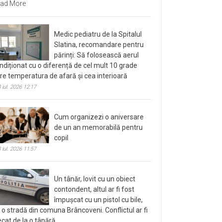
ad More
Medic pediatru de la Spitalul
Slatina, recomandare pentru
părinți: Să folosească aerul
ndiționat cu o diferență de cel mult 10 grade
tre temperatura de afară și cea interioară
 iul. 2026 12:17
Cum organizezi o aniversare
de un an memorabilă pentru
copil
 iul. 2026 11:57
Un tânăr, lovit cu un obiect
contondent, altul ar fi fost
împușcat cu un pistol cu bile,
 o stradă din comuna Brâncoveni. Conflictul ar fi
ecat de la o tânără