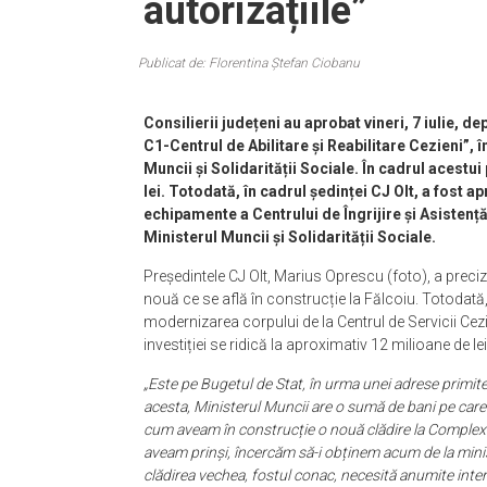
autorizațiile”
Publicat de: Florentina Ștefan Ciobanu
Consilierii județeni au aprobat vineri, 7 iulie,
C1-Centrul de Abilitare și Reabilitare Cezieni”, î
Muncii și Solidarității Sociale. În cadrul acestui
lei.
Totodată, în cadrul ședinței CJ Olt, a fost 
echipamente a Centrului de Îngrijire și Asistență 
Ministerul Muncii și Solidarității Sociale.
Președintele CJ Olt, Marius Oprescu (foto), a preciza
nouă ce se află în construcție la Fălcoiu. Totodată, b
modernizarea corpului de la Centrul de Servicii Ce
investiției se ridică la aproximativ 12 milioane de lei
„Este pe Bugetul de Stat, în urma unei adrese primit
acesta, Ministerul Muncii are o sumă de bani pe care o
cum aveam în construcție o nouă clădire la Complexul d
aveam prinși, încercăm să-i obținem acum de la minist
clădirea vechea, fostul conac, necesită anumite inter