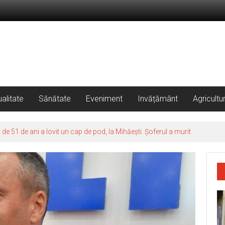
alitate
Sănătate
Eveniment
Invățământ
Agricultu
 51 de ani a lovit un cap de pod, la Mihăești. Șoferul a murit