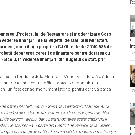
Re
 depunerea „Proiectului de Restaurare și modernizare Corp
co
n vederea finanțării de la Bugetul de stat, prin Ministerul
în
 proiect, contribuția proprie a CJ Olt este de 2.740.686 de
aprobată depunerea cererii de finanțare pentru dotarea cu
28
Fălcoiu, în vederea finanțării din Bugetul de stat, prin
t că din fondurile de la Ministerul Muncii va fi dotată clădirea
anii solicitați pentru celălalt proiect vor contribui la
zieni, un fost conac, monument istoric, pentru care valoarea
28
.
e de către DGASPC Olt, o adresă de la Ministerul Muncii. Anul
 alocă proiectelor de dezvoltare ale direcțiilor generale. Noi
e Servicii Fălcoiu, banii pentru dotarea acelei clădiri nu îi
er. De asemenea, o parte din Centrul de Servicii de la Cezieni,
pe
venții, avem un proiect făcut, este o clădire monument istoric, a
pl