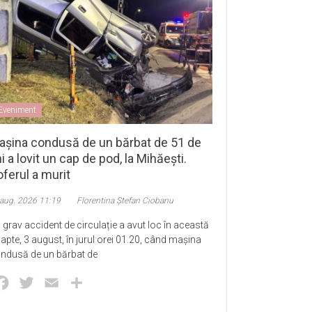
Eveniment
așina condusă de un bărbat de 51 de
i a lovit un cap de pod, la Mihăești.
ferul a murit
 aug. 2026 11:19
Florentina Ștefan Ciobanu
 grav accident de circulație a avut loc în această
apte, 3 august, în jurul orei 01.20, când mașina
ndusă de un bărbat de
Facebook
Twitter
Email
Partajează