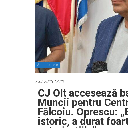
Administrație
7 iul. 2023 12:23
CJ Olt accesează ba
Muncii pentru Centr
Fălcoiu. Oprescu: 
istoric, a durat foa