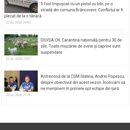
fi fost împușcat cu un pistol cu bile, pe o
stradă din comuna Brâncoveni. Conflictul ar fi
plecat de la o tânără
22 iul. 2026 14:55
DSVSA Olt: Carantină națională pentru 30 de
zile. Toate mișcările de ovine și caprine sunt
suspendate
22 iul. 2026 13:57
Antrenorul de la CSM Slatina, Andrei Popescu,
despre obiectivul din acest sezon: Încercăm să
ne menținem în primele opt echipe din țară
20 iul. 2026 17:16