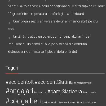
părinți: Să folosească aerul condiționat cu o diferență de cel mult
10 grade între temperatura de afară și cea interioară
Cum organizezi o aniversare de un an memorabilă pentru
copil
Un tânăr, lovit cu un obiect contondent, altul ar fi fost
împușcat cu un pistol cu bile, pe o stradă din comuna
Brâncoveni. Conflictul ar fi plecat de la o tânără
Taguri
#accidentolt
#accidentSlatina
#amenzicovidolt
#angajari
#barajSlătioara
#atislatina
#campanie
#codgalben
#codportocaliu
#concediucarantina
#coviddoctor