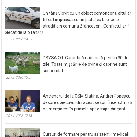
Un tânăr, lovit cu un obiect contondent, altul ar
fi fost împușcat cu un pistol cu bile, pe o
stradă din comuna Brâncoveni. Conflictul ar fi
plecat de la o tânără
22 iul. 2026 14:55
DSVSA Olt: Carantină națională pentru 30 de
zile. Toate mișcările de ovine și caprine sunt
suspendate
22 iul. 2026 13:57
Antrenorul de la CSM Slatina, Andrei Popescu,
despre obiectivul din acest sezon: Încercăm să
ne menținem în primele opt echipe din țară
20 iul. 2026 17:16
Cursuri de formare pentru asistenții medicali