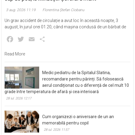
3 aug. 2026 11:19
Florentina Ștefan Ciobanu
Un grav accident de circulație a avut loc în această noapte, 3
august, în jurul orei 01.20, când mașina condusă de un bărbat de
Facebook
Twitter
Email
Partajează
Read More
Medic pediatru de la Spitalul Slatina,
recomandare pentru părinți: Să folosească
aerul condiționat cu o diferență de cel mult 10
grade între temperatura de afară și cea interioară
28 iul. 2026 12:17
Cum organizezi o aniversare de un an
memorabilă pentru copil
28 iul. 2026 11:57