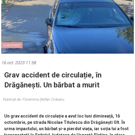
Eveniment
16 oct. 2023 11:58
Grav accident de circulație, în
Drăgănești. Un bărbat a murit
Publicat de: Florentina Ștefan Ciobanu
Un grav accident de circulație a avut loc luni dimineață, 16
octombrie, pe strada Nicolae Titulescu din Drăgănești Olt. În
urma impactului, un bărbat și-a pierdut viața, iar soția lui a fost
transportată la Spitalul Județean de Urgență Slatina, în stare