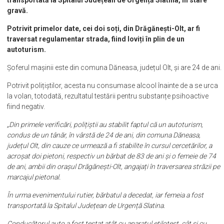
gravă.
Potrivit primelor date, cei doi soți, din Drăgănești-Olt, ar fi
traversat regulamentar strada, fiind loviți în plin de un
autoturism.
Șoferul mașinii este din comuna Dăneasa, județul Olt, și are 24 de ani.
Potrivit polițiștilor, acesta nu consumase alcool înainte de a se urca
la volan, totodată, rezultatul testării pentru substanțe psihoactive
fiind negativ.
„Din primele verificări, polițiștii au stabilit faptul că un autoturism,
condus de un tânăr, în vârstă de 24 de ani, din comuna Dăneasa,
județul Olt, din cauze ce urmează a fi stabilite în cursul cercetărilor, a
acroșat doi pietoni, respectiv un bărbat de 83 de ani și o femeie de 74
de ani, ambii din orașul Drăgănești-Olt, angajați în traversarea străzii pe
marcajul pietonal.
În urma evenimentului rutier, bărbatul a decedat, iar femeia a fost
transportată la Spitalul Județean de Urgență Slatina.
Conducătorul auto a fost testat atât cu aparatul etilotest, cât și cu