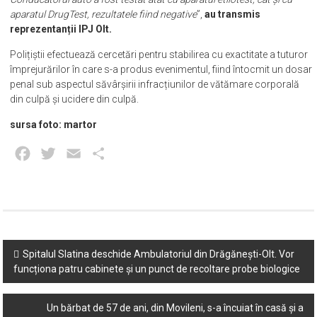
aparatul DrugTest, rezultatele fiind negative
”,
au transmis
reprezentanții IPJ Olt.
Polițiștii efectuează cercetări pentru stabilirea cu exactitate a tuturor
împrejurărilor în care s-a produs evenimentul, fiind întocmit un dosar
penal sub aspectul săvârșirii infracțiunilor de vătămare corporală
din culpă și ucidere din culpă.
sursa foto: martor
Facebook
Twitter
Email
Partajează
Post
Spitalul Slatina deschide Ambulatoriul din Drăgănești-Olt. Vor
funcționa patru cabinete și un punct de recoltare probe biologice
navigation
Un bărbat de 57 de ani, din Movileni, s-a încuiat în casă și a