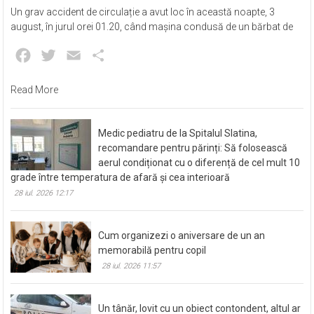
Un grav accident de circulație a avut loc în această noapte, 3
august, în jurul orei 01.20, când mașina condusă de un bărbat de
Facebook
Twitter
Email
Partajează
Read More
Medic pediatru de la Spitalul Slatina,
recomandare pentru părinți: Să folosească
aerul condiționat cu o diferență de cel mult 10
grade între temperatura de afară și cea interioară
28 iul. 2026 12:17
Cum organizezi o aniversare de un an
memorabilă pentru copil
28 iul. 2026 11:57
Un tânăr, lovit cu un obiect contondent, altul ar