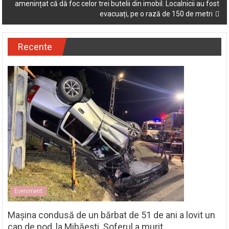
amenințat că dă foc celor trei butelii din imobil. Localnicii au fost
evacuați, pe o rază de 150 de metri
Recente
Eveniment
Mașina condusă de un bărbat de 51 de ani a lovit un
cap de pod, la Mihăești. Șoferul a murit