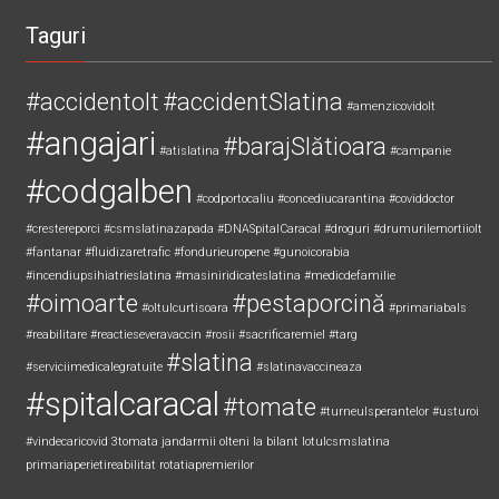
Brâncoveni. Conflictul ar fi plecat de la o tânără
Taguri
#accidentolt
#accidentSlatina
#amenzicovidolt
#angajari
#barajSlătioara
#atislatina
#campanie
#codgalben
#codportocaliu
#concediucarantina
#coviddoctor
#crestereporci
#csmslatinazapada
#DNASpitalCaracal
#droguri
#drumurilemortiiolt
#fantanar
#fluidizaretrafic
#fondurieuropene
#gunoicorabia
#incendiupsihiatrieslatina
#masiniridicateslatina
#medicdefamilie
#oimoarte
#pestaporcină
#oltulcurtisoara
#primariabals
#reabilitare
#reactieseveravaccin
#rosii
#sacrificaremiel #targ
#slatina
#serviciimedicalegratuite
#slatinavaccineaza
#spitalcaracal
#tomate
#turneulsperantelor
#usturoi
#vindecaricovid
3tomata
jandarmii olteni
la bilant
lotulcsmslatina