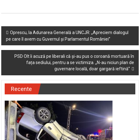
Facebook
Twitter
Email
Partajează
Post
Oprescu, la Adunarea Generală a UNCJR: „Apreciem dialogul
pe care îl avem cu Guvernul și Parlamentul României”
navigation
PSD Olt îi acuză pe liberali că și-au pus o coroană mortuară în
fața sediului, pentru a se victimiza. „N-au niciun plan de
guvernare locală, doar gargară ieftină”
Recente