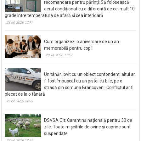
Medic pediatru de la Spitalul Slatina,
recomandare pentru părinți: Să folosească
aerul condiționat cu o diferență de cel mult 10
grade între temperatura de afară și cea interioară
28 iul. 2026 12:17
Cum organizezi o aniversare de un an
memorabilă pentru copil
28 iul. 2026 11:57
Un tânăr, lovit cu un obiect contondent, altul ar
fi fost împușcat cu un pistol cu bile, pe o
stradă din comuna Brâncoveni. Conflictul ar fi
plecat de la o tânără
22 iul. 2026 14:55
DSVSA Olt: Carantină națională pentru 30 de
zile. Toate mișcările de ovine și caprine sunt