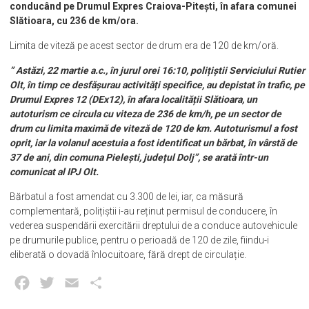
Un șofer de 37 de ani, din Dolj, a fost prins vineri, 22 martie,
conducând pe Drumul Expres Craiova-Pitești, în afara comunei
Slătioara, cu 236 de km/ora.
Limita de viteză pe acest sector de drum era de 120 de km/oră.
” Astăzi, 22 martie a.c., în jurul orei 16:10, polițiștii Serviciului Rutier
Olt, în timp ce desfășurau activități specifice, au depistat în trafic, pe
Drumul Expres 12 (DEx12), în afara localității Slătioara, un
autoturism ce circula cu viteza de 236 de km/h, pe un sector de
drum cu limita maximă de viteză de 120 de km. Autoturismul a fost
oprit, iar la volanul acestuia a fost identificat un bărbat, în vârstă de
37 de ani, din comuna Pielești, județul Dolj”, se arată într-un
comunicat al IPJ Olt.
Bărbatul a fost amendat cu 3.300 de lei, iar, ca măsură
complementară, polițiștii i-au reținut permisul de conducere, în
vederea suspendării exercitării dreptului de a conduce autovehicule
pe drumurile publice, pentru o perioadă de 120 de zile, fiindu-i
eliberată o dovadă înlocuitoare, fără drept de circulație.