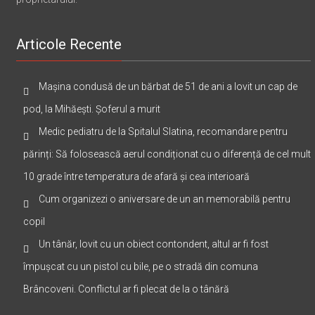
Conținutul acestui website nu poate fi preluat fără acordul
proprietarului.
Articole Recente
Mașina condusă de un bărbat de 51 de ani a lovit un cap de
pod, la Mihăești. Șoferul a murit
Medic pediatru de la Spitalul Slatina, recomandare pentru
părinți: Să folosească aerul condiționat cu o diferență de cel mult
10 grade între temperatura de afară și cea interioară
Cum organizezi o aniversare de un an memorabilă pentru
copil
Un tânăr, lovit cu un obiect contondent, altul ar fi fost
împușcat cu un pistol cu bile, pe o stradă din comuna