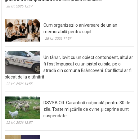
aerul condiționat cu o diferență de cel mult 10
grade între temperatura de afară și cea interioară
28 iul. 2026 12:17
Cum organizezi o aniversare de un an
memorabilă pentru copil
28 iul. 2026 11:57
Un tânăr, lovit cu un obiect contondent, altul ar
fi fost împușcat cu un pistol cu bile, pe o
stradă din comuna Brâncoveni. Conflictul ar fi
plecat de la o tânără
22 iul. 2026 14:55
DSVSA Olt: Carantină națională pentru 30 de
zile. Toate mișcările de ovine și caprine sunt
suspendate
22 iul. 2026 13:57