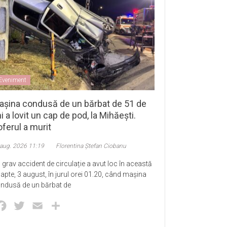
Eveniment
așina condusă de un bărbat de 51 de
i a lovit un cap de pod, la Mihăești.
ferul a murit
 aug. 2026 11:19
Florentina Ștefan Ciobanu
 grav accident de circulație a avut loc în această
apte, 3 august, în jurul orei 01.20, când mașina
ndusă de un bărbat de
Facebook
Twitter
Email
Partajează