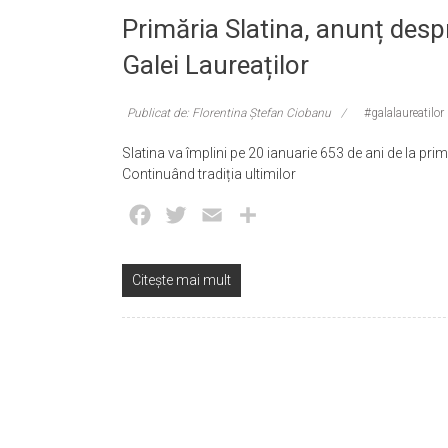
Primăria Slatina, anunț despr
Galei Laureaților
Publicat de: Florentina Ștefan Ciobanu
#galalaureatilor
Slatina va împlini pe 20 ianuarie 653 de ani de la pr
Continuând tradiția ultimilor
Facebook
Twitter
Email
Partajează
Citește mai mult