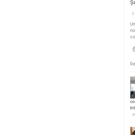
Șo
3
Un
no
co
Re
co
în
28