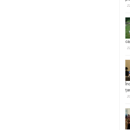
22
ca
22
În
ța
20