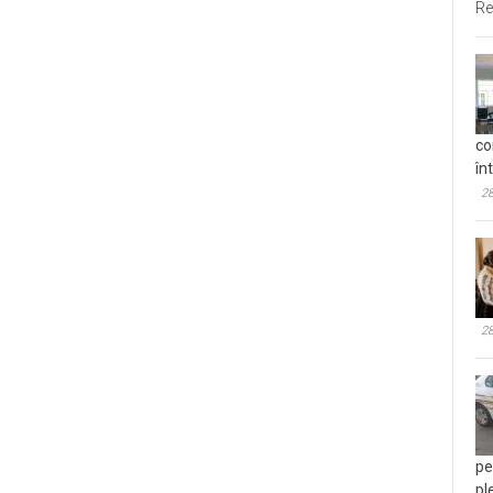
Re
co
în
28
28
pe
pl