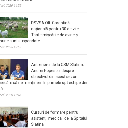
 iul. 2026 14:55
DSVSA Olt: Carantină
națională pentru 30 de zile.
Toate mișcările de ovine și
prine sunt suspendate
 iul. 2026 13:57
Antrenorul de la CSM Slatina,
Andrei Popescu, despre
obiectivul din acest sezon:
cercăm să ne menținem în primele opt echipe din
ră
 iul. 2026 17:16
Cursuri de formare pentru
asistenții medicali de la Spitalul
Slatina