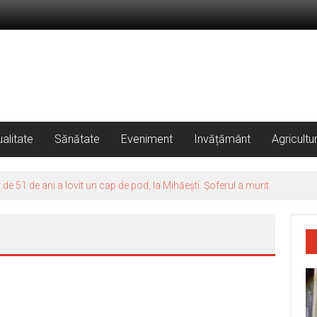
alitate
Sănătate
Eveniment
Invățământ
Agricultu
 51 de ani a lovit un cap de pod, la Mihăești. Șoferul a murit