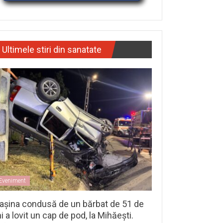
Ultimele stiri din sanatate
Eveniment
așina condusă de un bărbat de 51 de
i a lovit un cap de pod, la Mihăești.