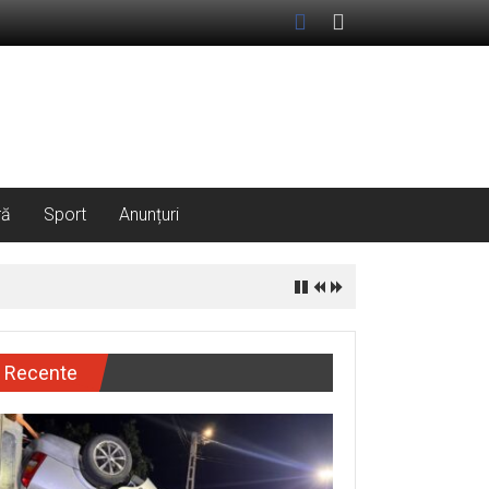
ră
Sport
Anunțuri
Recente