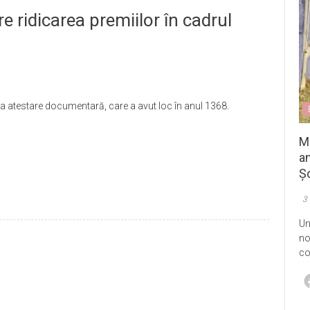
e ridicarea premiilor în cadrul
ima atestare documentară, care a avut loc în anul 1368.
M
an
Șo
3
Un
no
co