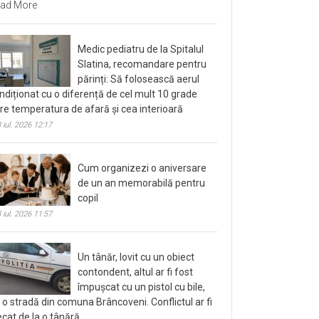
ad More
Medic pediatru de la Spitalul
Slatina, recomandare pentru
părinți: Să folosească aerul
ndiționat cu o diferență de cel mult 10 grade
tre temperatura de afară și cea interioară
 iul. 2026 12:17
Cum organizezi o aniversare
de un an memorabilă pentru
copil
 iul. 2026 11:57
Un tânăr, lovit cu un obiect
contondent, altul ar fi fost
împușcat cu un pistol cu bile,
 o stradă din comuna Brâncoveni. Conflictul ar fi
ecat de la o tânără