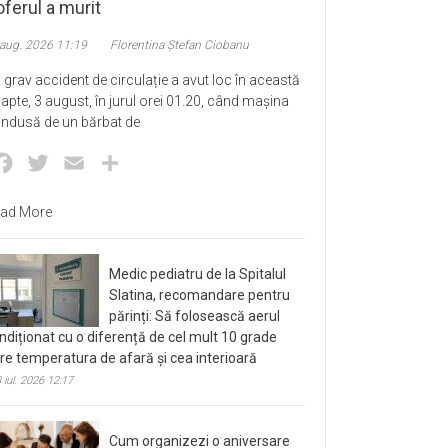
ferul a murit
 aug. 2026 11:19
Florentina Ștefan Ciobanu
 grav accident de circulație a avut loc în această
apte, 3 august, în jurul orei 01.20, când mașina
ndusă de un bărbat de
Facebook
Twitter
Email
Partajează
ad More
Medic pediatru de la Spitalul
Slatina, recomandare pentru
părinți: Să folosească aerul
ndiționat cu o diferență de cel mult 10 grade
tre temperatura de afară și cea interioară
 iul. 2026 12:17
Cum organizezi o aniversare