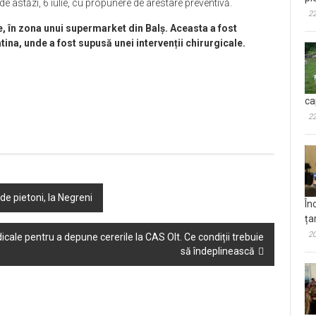
i de astăzi, 6 iulie, cu propunere de arestare preventivă.
22
ie, în zona unui supermarket din Balș. Aceasta a fost
tina, unde a fost supusă unei intervenții chirurgicale.
ca
22
e pietoni, la Negreni
În
ța
20
dicale pentru a depune cererile la CAS Olt. Ce condiții trebuie
să îndeplinească