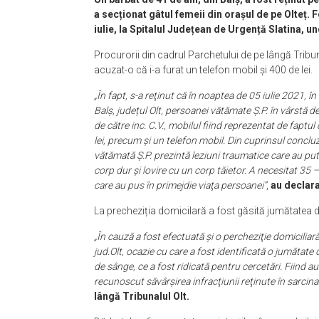
a secționat gâtul femeii din orașul de pe Olteț. F
iulie, la Spitalul Județean de Urgență Slatina, u
Procurorii din cadrul Parchetului de pe lângă Tribun
acuzat-o că i-a furat un telefon mobil și 400 de lei.
„În fapt, s-a reţinut că în noaptea de 05 iulie 2021, î
Balş, județul Olt, persoanei vătămate Ş.P. în vârstă de 
de către inc. C.V., mobilul fiind reprezentat de faptu
lei, precum şi un telefon mobil. Din cuprinsul conclu
vătămată Ş.P. prezintă leziuni traumatice care au put
corp dur şi lovire cu un corp tăietor. A necesitat 35 – 
care au pus în primejdie viaţa persoanei”
,
au declara
La precheziția domicilară a fost găsită jumătatea d
„În cauză a fost efectuată şi o percheziţie domiciliară 
jud.Olt, ocazie cu care a fost identificată o jumăta
de sânge, ce a fost ridicată pentru cercetări. Fiind au
recunoscut săvârşirea infracţiunii reţinute în sarcina
lângă Tribunalul Olt.