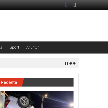
ră
Sport
Anunțuri
Recente