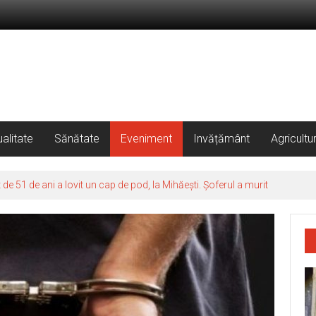
alitate
Sănătate
Eveniment
Invățământ
Agricultu
 51 de ani a lovit un cap de pod, la Mihăești. Șoferul a murit