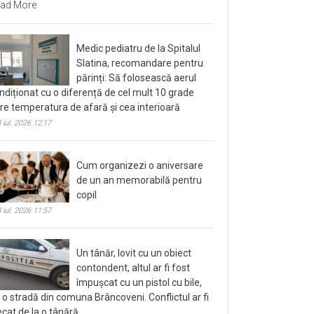
ad More
Medic pediatru de la Spitalul
Slatina, recomandare pentru
părinți: Să folosească aerul
ndiționat cu o diferență de cel mult 10 grade
tre temperatura de afară și cea interioară
 iul. 2026 12:17
Cum organizezi o aniversare
de un an memorabilă pentru
copil
 iul. 2026 11:57
Un tânăr, lovit cu un obiect
contondent, altul ar fi fost
împușcat cu un pistol cu bile,
 o stradă din comuna Brâncoveni. Conflictul ar fi
ecat de la o tânără