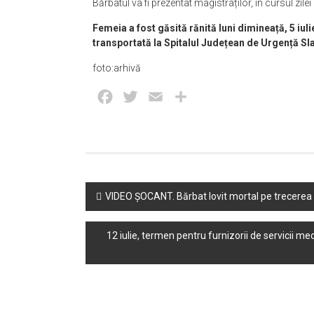
Bărbatul va fi prezentat magistraților, în cursul zile
Femeia a fost găsită rănită luni dimineață, 5 iul
transportată la Spitalul Județean de Urgență Sla
foto:arhivă
Facebook
Twitter
Email
Partajează
Post
VIDEO ȘOCANT. Bărbat lovit mortal pe trecerea d
navigation
12 iulie, termen pentru furnizorii de servicii me