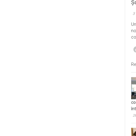
Șo
3
Un
no
co
Re
co
în
28