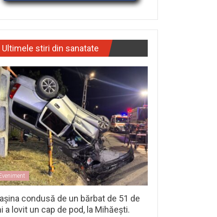
Ultimele stiri din sanatate
Eveniment
așina condusă de un bărbat de 51 de
i a lovit un cap de pod, la Mihăești.