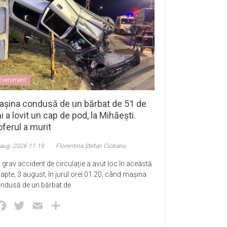
Eveniment
așina condusă de un bărbat de 51 de
i a lovit un cap de pod, la Mihăești.
ferul a murit
 aug. 2026 11:19
Florentina Ștefan Ciobanu
 grav accident de circulație a avut loc în această
apte, 3 august, în jurul orei 01.20, când mașina
ndusă de un bărbat de
Facebook
Twitter
Email
Partajează