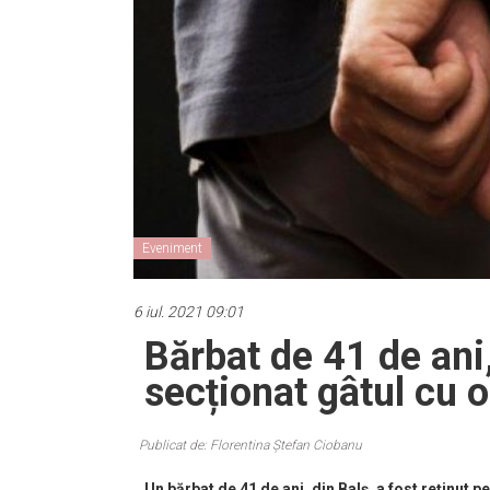
Eveniment
6 iul. 2021 09:01
Bărbat de 41 de ani,
secționat gâtul cu 
Publicat de: Florentina Ștefan Ciobanu
Un bărbat de 41 de ani, din Balș, a fost reținut p