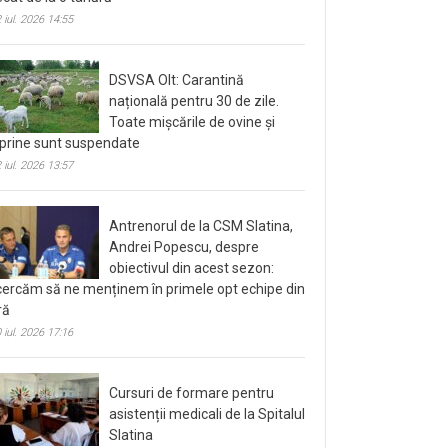
 iul. 2026 14:55
DSVSA Olt: Carantină
națională pentru 30 de zile.
Toate mișcările de ovine și
prine sunt suspendate
 iul. 2026 13:57
Antrenorul de la CSM Slatina,
Andrei Popescu, despre
obiectivul din acest sezon:
cercăm să ne menținem în primele opt echipe din
ră
 iul. 2026 17:16
Cursuri de formare pentru
asistenții medicali de la Spitalul
Slatina