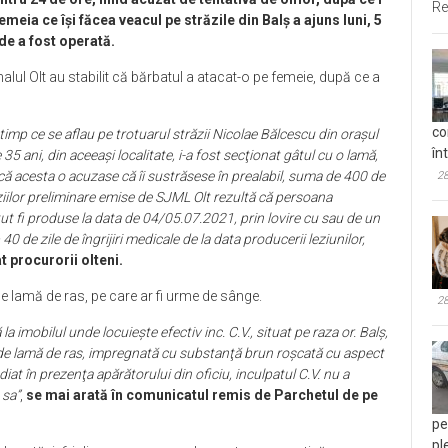
Re
emeia ce își făcea veacul pe străzile din Balș a ajuns luni, 5
nde a fost operată.
alul Olt au stabilit că bărbatul a atacat-o pe femeie, după ce a
co
n timp ce se aflau pe trotuarul străzii Nicolae Bălcescu din oraşul
în
35 ani, din aceeaşi localitate, i-a fost secţionat gâtul cu o lamă,
l că acesta o acuzase că îi sustrăsese în prealabil, suma de 400 de
28
ziilor preliminare emise de SJML Olt rezultă că persoana
ut fi produse la data de 04/05.07.2021, prin lovire cu sau de un
40 de zile de îngrijiri medicale de la data producerii leziunilor,
t procurorii olteni.
e lamă de ras, pe care ar fi urme de sânge.
28
la imobilul unde locuieşte efectiv inc. C.V., situat pe raza or. Balş,
te de lamă de ras, impregnată cu substanţă brun roşcată cu aspect
diat în prezenţa apărătorului din oficiu, inculpatul C.V. nu a
 sa”
,
se mai arată în comunicatul remis de Parchetul de pe
pe
pl