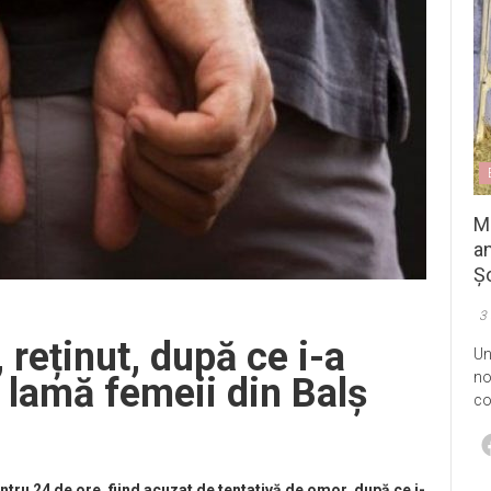
M
an
Șo
3
 reținut, după ce i-a
Un
no
o lamă femeii din Balș
co
entru 24 de ore, fiind acuzat de tentativă de omor, după ce i-