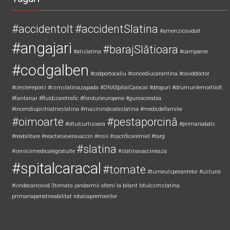
#accidentolt
#accidentSlatina
#amenzicovidolt
#angajari
#barajSlătioara
#atislatina
#campanie
#codgalben
#codportocaliu
#concediucarantina
#coviddoctor
#crestereporci
#csmslatinazapada
#DNASpitalCaracal
#droguri
#drumurilemortiiolt
#fantanar
#fluidizaretrafic
#fondurieuropene
#gunoicorabia
#incendiupsihiatrieslatina
#masiniridicateslatina
#medicdefamilie
#oimoarte
#pestaporcină
#oltulcurtisoara
#primariabals
#reabilitare
#reactieseveravaccin
#rosii
#sacrificaremiel #targ
#slatina
#serviciimedicalegratuite
#slatinavaccineaza
#spitalcaracal
#tomate
#turneulsperantelor
#usturoi
#vindecaricovid
3tomata
jandarmii olteni
la bilant
lotulcsmslatina
primariaperietireabilitat
rotatiapremierilor