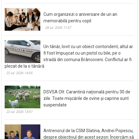
Cum organizezi o aniversare de un an
memorabilă pentru copil
28 iul. 2026 11:57
Un tânăr, lovit cu un obiect contondent, altul ar
fi fost împușcat cu un pistol cu bile, pe o
stradă din comuna Brâncoveni. Conflictul ar fi
plecat de la o tânără
22 iul. 2026 14:55
DSVSA Olt: Carantină națională pentru 30 de
zile. Toate mișcările de ovine și caprine sunt
suspendate
22 iul. 2026 13:57
Antrenorul de la CSM Slatina, Andrei Popescu,
despre obiectivul din acest sezon: Încercăm să