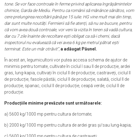
tone. Se vor face controale în ferme privind aplicarea îngrășămintelor
chimice, Garda de Mediu. Pentru ca românii să mănânce sănătos, vom
cere prelungirea recoltării până pe 15 iulie. HG vine mult mai din timp,
dar sunt multe noutăți. Fermierii să fie atenți, să nu se bucure, pentru
că vom avea două controale, vor veni la vizita în teren să vadă cultura,
dar cu 7 zile înainte de recoltare ești obligat ca să-i chemi, dacă
inspectorul nu evaluează că vei avea 6 kg pe metrul pătrat ești
terminat. Este un măr otrăvit”
,
a adăugat Păunel.
În acest an, legumicultorii vor putea accesa schema de ajutor de
minimis pentru tomate, cultivate în ciclul I sau II de producție, ardei
gras, lung-kapia, cultivați în ciclul II de producție, castraveți, ciclul II
de producție, fasole păstăi, ciclul II de producție, salată, ciclul II de
producție, spanac, ciclul II de producție, ceapă verde, ciclul II de
producție.
Producțiile minime prevăzute sunt următoarele:
a) 5600 kg/1000 mp pentru cultura de tomate;
b) 2000 kg/1000 mp pentru cultura de ardei gras și/sau lung-kapia;
c) 5600 kg/1000 mp pentru cultura de castraveți;