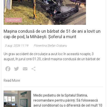
Eveniment
Mașina condusă de un bărbat de 51 de ani a lovit un
cap de pod, la Mihăești. Șoferul a murit
3 aug. 2026 11:19
Florentina Ștefan Ciobanu
Un grav accident de circulație a avut loc în această noapte, 3
august, în jurul orei 01.20, când mașina condusă de un bărbat de
Facebook
Twitter
Email
Partajează
Read More
Medic pediatru de la Spitalul Slatina,
recomandare pentru părinți: Să folosească
aerul condiționat cu o diferență de cel mult 10