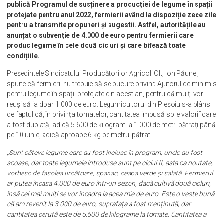
publică Programul de susținere a producției de legume în spații
protejate pentru anul 2022, fermierii având la dispoziție zece zile
pentru a transmite propuneri și sugestii. Astfel, autoritățile au
anunțat o subvenție de 4.000 de euro pentru fermierii care
produc legume în cele două cicluri și care bifează toate
condițiile.
Președintele Sindicatului Producătorilor Agricoli Olt, Ion Păunel,
spune că fermierii nu trebuie să se bucure privind Ajutorul de minimis
pentru legume în spații protejate din acest an, pentru că mulți vor
reuși să ia doar 1.000 de euro. Legumicultorul din Pleșoiu s-a plâns
de faptul că, în privința tomatelor, cantitatea impusă spre valorificare
a fost dublată, adică 5.600 de kilogram la 1.000 de metri pătrați până
pe 10 iunie, adică aproape 6 kg pe metrul pătrat.
„Sunt câteva legume care au fost incluse în program, unele au fost
scoase, dar toate legumele introduse sunt pe ciclul II, asta ca noutate,
vorbesc de fasolea urcătoare, spanac, ceapa verde și salată. Fermierul
ar putea încasa 4.000 de euro într-un sezon, dacă cultivă două cicluri,
însă cei mai mulți se vor încadra la acea mie de euro. Este o veste bună
că am revenit la 3.000 de euro, suprafața a fost menținută, dar
cantitatea cerută este de 5.600 de kilograme la tomate. Cantitatea a