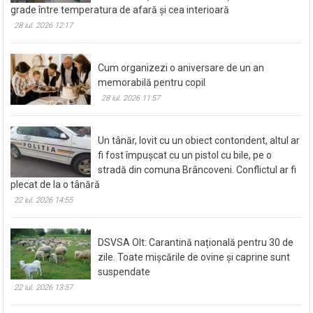
grade între temperatura de afară și cea interioară
28 iul. 2026 12:17
Cum organizezi o aniversare de un an
memorabilă pentru copil
28 iul. 2026 11:57
Un tânăr, lovit cu un obiect contondent, altul ar
fi fost împușcat cu un pistol cu bile, pe o
stradă din comuna Brâncoveni. Conflictul ar fi
plecat de la o tânără
22 iul. 2026 14:55
DSVSA Olt: Carantină națională pentru 30 de
zile. Toate mișcările de ovine și caprine sunt
suspendate
22 iul. 2026 13:57