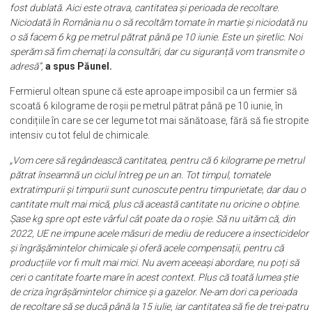
fost dublată. Aici este otrava, cantitatea și perioada de recoltare.
Niciodată în România nu o să recoltăm tomate în martie și niciodată nu
o să facem 6 kg pe metrul pătrat până pe 10 iunie. Este un șiretlic. Noi
sperăm să fim chemați la consultări, dar cu siguranță vom transmite o
adresă”,
a spus Păunel.
Fermierul oltean spune că este aproape imposibil ca un fermier să
scoată 6 kilograme de roșii pe metrul pătrat până pe 10 iunie, în
condițiile în care se cer legume tot mai sănătoase, fără să fie stropite
intensiv cu tot felul de chimicale.
„Vom cere să regândească cantitatea, pentru că 6 kilograme pe metrul
pătrat înseamnă un ciclul întreg pe un an. Tot timpul, tomatele
extratimpurii și timpurii sunt cunoscute pentru timpurietate, dar dau o
cantitate mult mai mică, plus că această cantitate nu oricine o obține.
Șase kg spre opt este vârful cât poate da o roșie. Să nu uităm că, din
2022, UE ne impune acele măsuri de mediu de reducere a insecticidelor
și îngrășămintelor chimicale și oferă acele compensații, pentru că
producțiile vor fi mult mai mici. Nu avem aceeași abordare, nu poți să
ceri o cantitate foarte mare în acest context. Plus că toată lumea știe
de criza îngrășămintelor chimice și a gazelor. Ne-am dori ca perioada
de recoltare să se ducă până la 15 iulie, iar cantitatea să fie de trei-patru