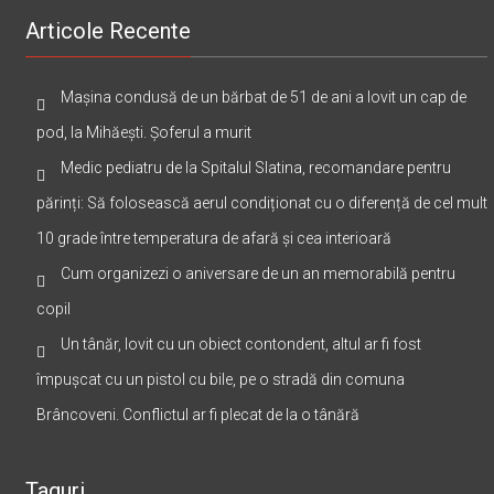
Articole Recente
Mașina condusă de un bărbat de 51 de ani a lovit un cap de
pod, la Mihăești. Șoferul a murit
Medic pediatru de la Spitalul Slatina, recomandare pentru
părinți: Să folosească aerul condiționat cu o diferență de cel mult
10 grade între temperatura de afară și cea interioară
Cum organizezi o aniversare de un an memorabilă pentru
copil
Un tânăr, lovit cu un obiect contondent, altul ar fi fost
împușcat cu un pistol cu bile, pe o stradă din comuna
Brâncoveni. Conflictul ar fi plecat de la o tânără
Taguri