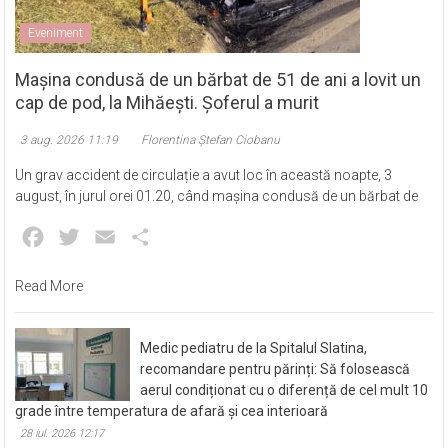
Eveniment
Mașina condusă de un bărbat de 51 de ani a lovit un
cap de pod, la Mihăești. Șoferul a murit
3 aug. 2026 11:19
Florentina Ștefan Ciobanu
Un grav accident de circulație a avut loc în această noapte, 3
august, în jurul orei 01.20, când mașina condusă de un bărbat de
Facebook
Twitter
Email
Partajează
Read More
Medic pediatru de la Spitalul Slatina,
recomandare pentru părinți: Să folosească
aerul condiționat cu o diferență de cel mult 10
grade între temperatura de afară și cea interioară
28 iul. 2026 12:17