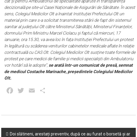
cât și pentru Ambulatoriul de specialitate apărute în transparență
decizională pe site-ul Casei Naționale de Asigurări de Sănătate. În acest
sens, Colegiul Medicilor Olt a înaintat Instituției Prefectului Olt un
material prin care s-a solicitat transmiterea stării de fapt din sistemul
sanitar al județului Olt către Ministerul Sănătății, Ministerul Finanțelor,
domnului Prim Ministru Marcel Ciolacu și faptul că miercuri, 17
ianuarie, ora 15.30, va avea loc în fața Instituției Prefectului un protest
în legătură cu scăderea veniturilor cabinetelor medicale aflate în relație
contractuală cu CAS Olt. Colegiul Medicilor Olt susține toate formele de
protest pe care medicii de familie și medicii specialiști din Ambulatoriu
vor hotărî să le adopte”,
se arată într-un comunicat de presă, semnat
de medicul Costache Marinache, președintele Colegiului Medicilor
Olt.
Facebook
Twitter
Email
Partajează
Post
Doi slătineni, arestați preventiv, după ce au furat o borsetă și ar