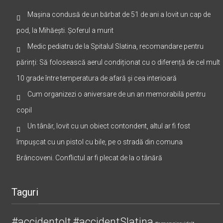
Mașina condusă de un bărbat de 51 de ani a lovit un cap de
pod, la Mihăești. Șoferul a murit
Medic pediatru de la Spitalul Slatina, recomandare pentru
părinți: Să folosească aerul condiționat cu o diferență de cel mult
10 grade între temperatura de afară și cea interioară
Cum organizezi o aniversare de un an memorabilă pentru
copil
Un tânăr, lovit cu un obiect contondent, altul ar fi fost
împușcat cu un pistol cu bile, pe o stradă din comuna
Brâncoveni. Conflictul ar fi plecat de la o tânără
Taguri
#accidentolt
#accidentSlatina