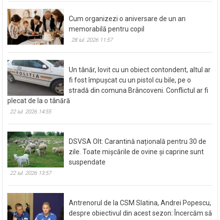
Cum organizezi o aniversare de un an
memorabilă pentru copil
28 iul. 2026 11:57
Un tânăr, lovit cu un obiect contondent, altul ar
fi fost împușcat cu un pistol cu bile, pe o
stradă din comuna Brâncoveni. Conflictul ar fi
plecat de la o tânără
22 iul. 2026 14:55
DSVSA Olt: Carantină națională pentru 30 de
zile. Toate mișcările de ovine și caprine sunt
suspendate
22 iul. 2026 13:57
Antrenorul de la CSM Slatina, Andrei Popescu,
despre obiectivul din acest sezon: Încercăm să