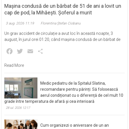
Mașina condusă de un bărbat de 51 de ani a lovit un
cap de pod, la Mihăești. Șoferul a murit
3 aug. 2026 11:19
Florentina Ștefan Ciobanu
Un grav accident de circulație a avut loc în această noapte, 3
august, în jurul orei 01.20, când mașina condusă de un bărbat de
Facebook
Twitter
Email
Partajează
Read More
Medic pediatru de la Spitalul Slatina,
recomandare pentru părinți: Să folosească
aerul condiționat cu o diferență de cel mult 10
grade între temperatura de afară și cea interioară
28 iul. 2026 12:17
Cum organizezi o aniversare de un an