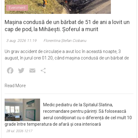
Eveniment
Mașina condusă de un bărbat de 51 de ani a lovit un
cap de pod, la Mihăești. Șoferul a murit
3 aug. 2026 11:19
Florentina Ștefan Ciobanu
Un grav accident de circulație a avut loc în această noapte, 3
august, în jurul orei 01.20, când mașina condusă de un bărbat de
Facebook
Twitter
Email
Partajează
Read More
Medic pediatru de la Spitalul Slatina,
recomandare pentru părinți: Să folosească
aerul condiționat cu o diferență de cel mult 10
grade între temperatura de afară și cea interioară
28 iul. 2026 12:17