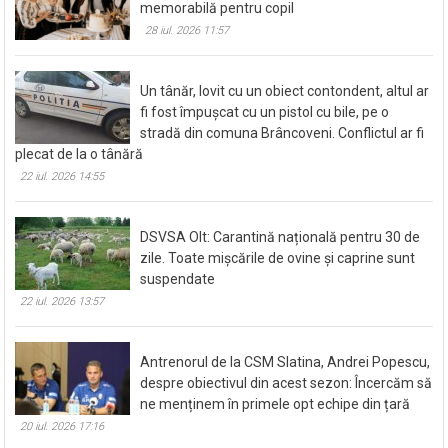
memorabilă pentru copil
28 iul. 2026 11:57
Un tânăr, lovit cu un obiect contondent, altul ar
fi fost împușcat cu un pistol cu bile, pe o
stradă din comuna Brâncoveni. Conflictul ar fi
plecat de la o tânără
22 iul. 2026 14:55
DSVSA Olt: Carantină națională pentru 30 de
zile. Toate mișcările de ovine și caprine sunt
suspendate
22 iul. 2026 13:57
Antrenorul de la CSM Slatina, Andrei Popescu,
despre obiectivul din acest sezon: Încercăm să
ne menținem în primele opt echipe din țară
20 iul. 2026 17:16