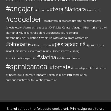
#amenzicovidolt
#angajari
#barajSlătioara
#atislatina
#campanie
#codgalben
#codportocaliu
#concediucarantina
#coviddoctor
#crestereporci
#csmslatinazapada
#DNASpitalCaracal
#droguri
#drumurilemortiiolt
#fantanar
#fluidizaretrafic
#fondurieuropene
#gunoicorabia
#incendiupsihiatrieslatina
#masiniridicateslatina
#medicdefamilie
#oimoarte
#pestaporcină
#oltulcurtisoara
#primariabals
#reabilitare
#reactieseveravaccin
#rosii
#sacrificaremiel #targ
#slatina
#serviciimedicalegratuite
#slatinavaccineaza
#spitalcaracal
#tomate
#turneulsperantelor
#usturoi
#vindecaricovid
3tomata
jandarmii olteni
la bilant
lotulcsmslatina
primariaperietireabilitat
rotatiapremierilor
Copyright © 2026
Știri de Olt
. All rights reserved. Theme:
ColorNews
by
Site-ul stirideolt.ro foloseste cookie-uri. Prin navigarea site-ului
ThemeGrill. Powered by
WordPress
.