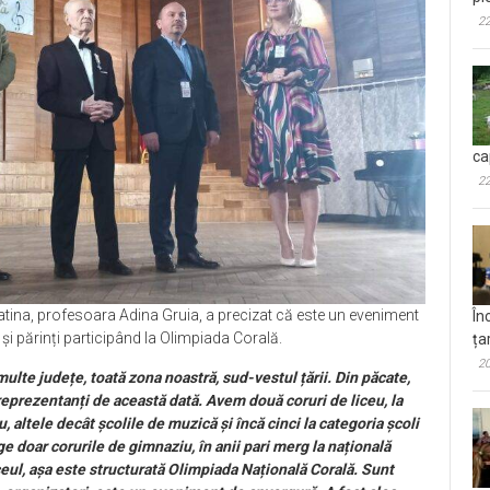
22
ca
22
Slatina, profesoara Adina Gruia, a precizat că este un eveniment
În
r și părinți participând la Olimpiada Corală.
ța
20
ulte județe, toată zona noastră, sud-vestul țării. Din păcate,
reprezentanți de această dată. Avem două coruri de liceu, la
, altele decât școlile de muzică și încă cinci la categoria școli
e doar corurile de gimnaziu, în anii pari merg la națională
liceul, așa este structurată Olimpiada Națională Corală. Sunt