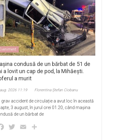
Eveniment
așina condusă de un bărbat de 51 de
i a lovit un cap de pod, la Mihăești.
ferul a murit
 aug. 2026 11:19
Florentina Ștefan Ciobanu
 grav accident de circulație a avut loc în această
apte, 3 august, în jurul orei 01.20, când mașina
ndusă de un bărbat de
Facebook
Twitter
Email
Partajează