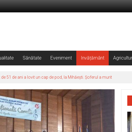
alitate
Sănătate
Eveniment
Invățământ
Agricultu
 51 de ani a lovit un cap de pod, la Mihăești. Șoferul a murit