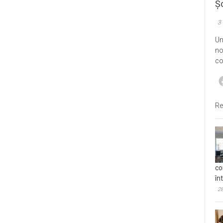
Șo
3
Un
no
co
Re
co
în
28