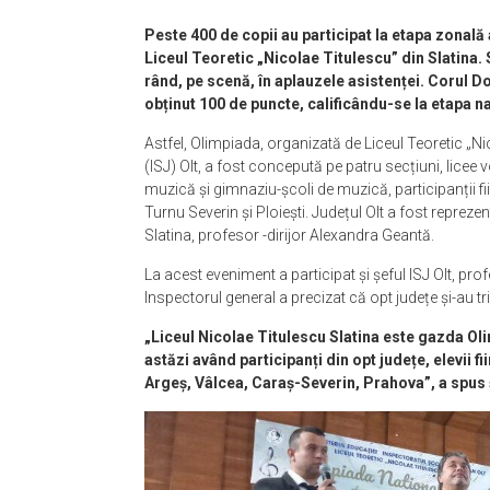
Peste 400 de copii au participat la etapa zonală a
Liceul Teoretic „Nicolae Titulescu” din Slatina. 
rând, pe scenă, în aplauzele asistenței. Corul Do
obținut 100 de puncte, calificându-se la etapa n
Astfel, Olimpiada, organizată de Liceul Teoretic „Ni
(ISJ) Olt, a fost concepută pe patru secțiuni, licee 
muzică și gimnaziu-școli de muzică, participanții f
Turnu Severin și Ploiești. Județul Olt a fost repreze
Slatina, profesor -dirijor Alexandra Geantă.
La acest eveniment a participat și șeful ISJ Olt, prof
Inspectorul general a precizat că opt județe și-au tr
„Liceul Nicolae Titulescu Slatina este gazda Ol
astăzi având participanți din opt județe, elevii fi
Argeș, Vâlcea, Caraș-Severin, Prahova”, a spus ș