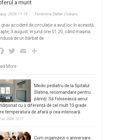
ferul a murit
 aug. 2026 11:19
Florentina Ștefan Ciobanu
 grav accident de circulație a avut loc în această
apte, 3 august, în jurul orei 01.20, când mașina
ndusă de un bărbat de
Facebook
Twitter
Email
Partajează
ad More
Medic pediatru de la Spitalul
Slatina, recomandare pentru
părinți: Să folosească aerul
ndiționat cu o diferență de cel mult 10 grade
tre temperatura de afară și cea interioară
 iul. 2026 12:17
Cum organizezi o aniversare