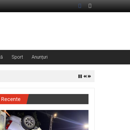
ră
Sport
Anunțuri
Recente