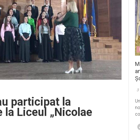
M
an
Șo
3
u participat la
Un
no
 la Liceul „Nicolae
co