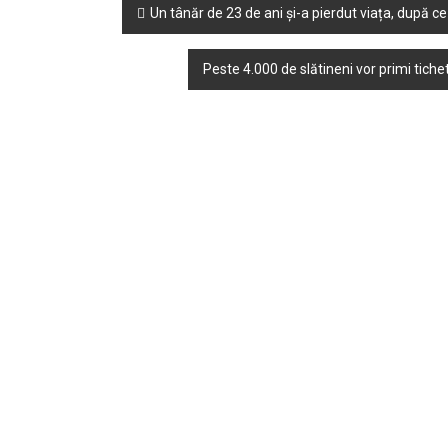
Post
Un tânăr de 23 de ani și-a pierdut viața, după c
navigation
Peste 4.000 de slătineni vor primi tiche