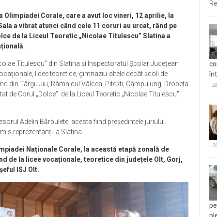
Re
 Olimpiadei Corale, care a avut loc vineri, 12 aprilie, la
Sala a vibrat atunci când cele 11 coruri au urcat, rând pe
lce de la Liceul Teoretic „Nicolae Titulescu” Slatina a
ațională
.
colae Titulescu” din Slatina și Inspectoratul Școlar Județean
co
vocaționale, licee teoretice, gimnaziu-altele decât școli de
în
iind din Târgu Jiu, Râmnicul Vâlcea, Pitești, Câmpulung, Drobeta
28
ntat de Corul „Dolce” de la Liceul Teoretic „Nicolae Titulescu”
esorul Adelin Bărbulete, acesta fiind președintele juriului.
imis reprezentanți la Slatina.
28
impiadei Naționale Corale, la această etapă zonală de
ind de la licee vocaționale, teoretice din județele Olt, Gorj,
eful ISJ Olt.
pe
pl