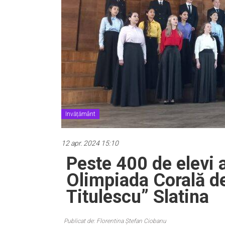
Invățământ
12 apr. 2024 15:10
Peste 400 de elevi a
Olimpiada Corală de
Titulescu” Slatina
Publicat de: Florentina Ștefan Ciobanu