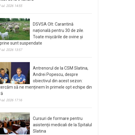
 iul. 2026 14:55
DSVSA Olt: Carantină
națională pentru 30 de zile.
Toate mișcările de ovine și
prine sunt suspendate
 iul. 2026 13:57
Antrenorul de la CSM Slatina,
Andrei Popescu, despre
obiectivul din acest sezon:
cercăm să ne menținem în primele opt echipe din
ră
 iul. 2026 17:16
Cursuri de formare pentru
asistenții medicali de la Spitalul
Slatina