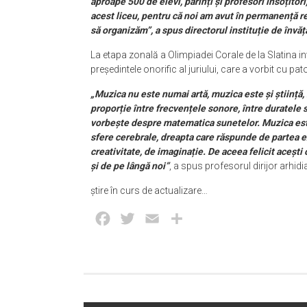
aproape 500 de elevi, părinți și profesori însoțitor
acest liceu, pentru că noi am avut în permanență rep
să organizăm”, a spus directorul instituție de învă
La etapa zonală a Olimpiadei Corale de la Slatina in
președintele onorific al juriului, care a vorbit cu p
„Muzica nu este numai artă, muzica este și știință
proporție între frecvențele sonore, între duratele 
vorbește despre matematica sunetelor. Muzica est
sfere cerebrale, dreapta care răspunde de partea ex
creativitate, de imaginație. De aceea felicit acești 
și de pe lângă noi”
, a spus profesorul dirijor arhi
știre în curs de actualizare…
Facebook
Twitter
Email
Partajează