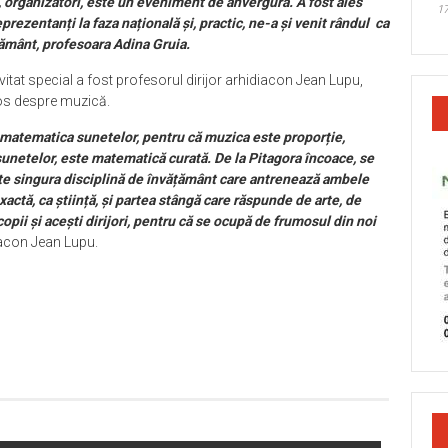
i, organizatori, este un eveniment de anvergură. A fost ales
17
rezentanți la faza națională și, practic, ne-a și venit rândul ca
țământ, profesoara Adina Gruia.
vitat special a fost profesorul dirijor arhidiacon Jean Lupu,
atos despre muzică.
, matematica sunetelor, pentru că muzica este proporție,
sunetelor, este matematică curată. De la Pitagora încoace, se
e singura disciplină de învățământ care antrenează ambele
actă, ca știință, și partea stângă care răspunde de arte, de
copii și acești dirijori, pentru că se ocupă de frumosul din noi
diacon Jean Lupu.