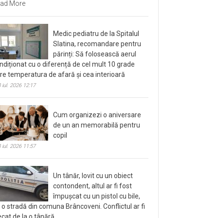
ad More
Medic pediatru de la Spitalul
Slatina, recomandare pentru
părinți: Să folosească aerul
ndiționat cu o diferență de cel mult 10 grade
tre temperatura de afară și cea interioară
 iul. 2026 12:17
Cum organizezi o aniversare
de un an memorabilă pentru
copil
 iul. 2026 11:57
Un tânăr, lovit cu un obiect
contondent, altul ar fi fost
împușcat cu un pistol cu bile,
 o stradă din comuna Brâncoveni. Conflictul ar fi
ecat de la o tânără