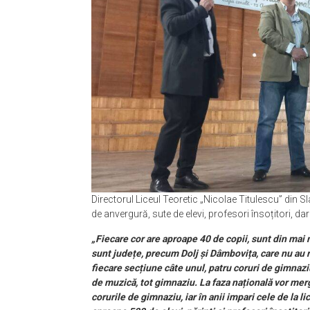
Directorul Liceul Teoretic „Nicolae Titulescu” din 
de anvergură, sute de elevi, profesori însoțitori, da
„Fiecare cor are aproape 40 de copii, sunt din mai m
sunt județe, precum Dolj și Dâmbovița, care nu au 
fiecare secțiune câte unul, patru coruri de gimnaziu
de muzică, tot gimnaziu. La faza națională vor merg
corurile de gimnaziu, iar în anii impari cele de la 