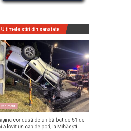
Ultimele stiri din sanatate
Eveniment
așina condusă de un bărbat de 51 de
i a lovit un cap de pod, la Mihăești.